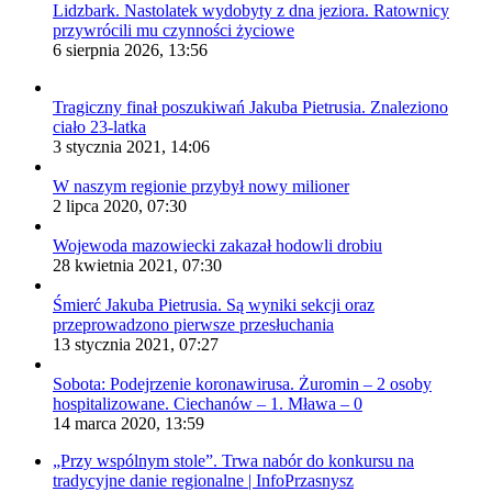
Lidzbark. Nastolatek wydobyty z dna jeziora. Ratownicy
przywrócili mu czynności życiowe
6 sierpnia 2026, 13:56
Tragiczny finał poszukiwań Jakuba Pietrusia. Znaleziono
ciało 23-latka
3 stycznia 2021, 14:06
W naszym regionie przybył nowy milioner
2 lipca 2020, 07:30
Wojewoda mazowiecki zakazał hodowli drobiu
28 kwietnia 2021, 07:30
Śmierć Jakuba Pietrusia. Są wyniki sekcji oraz
przeprowadzono pierwsze przesłuchania
13 stycznia 2021, 07:27
Sobota: Podejrzenie koronawirusa. Żuromin – 2 osoby
hospitalizowane. Ciechanów – 1. Mława – 0
14 marca 2020, 13:59
„Przy wspólnym stole”. Trwa nabór do konkursu na
tradycyjne danie regionalne | InfoPrzasnysz