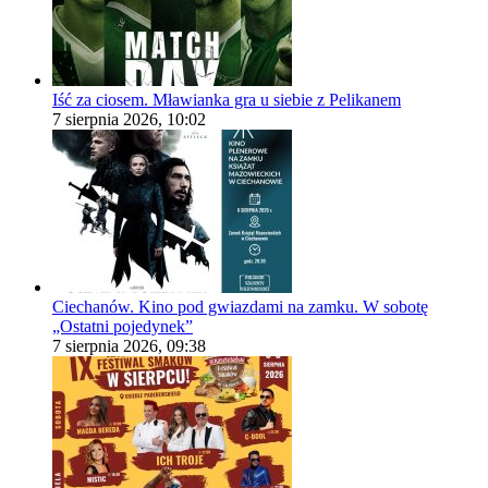
Iść za ciosem. Mławianka gra u siebie z Pelikanem
7 sierpnia 2026, 10:02
Ciechanów. Kino pod gwiazdami na zamku. W sobotę
„Ostatni pojedynek”
7 sierpnia 2026, 09:38