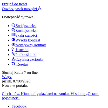
Przejdź do treści
Otwórz pasek narzędzi
Dostępność cyfrowa
Zwiększ tekst
Zmniejsz tekst
Skala szarości
Wysoki kontrast
Negatywny kontrast
Jasne tło
Podkreśl linki
Czytelna czcionka
Resetuj
Słuchaj Radia 7 on-line
Włącz
piątek, 07/08/2026
Nowe w portalu:
Ciechanów. Kino pod gwiazdami na zamku. W sobotę „Ostatni
pojedynek”
Facebook