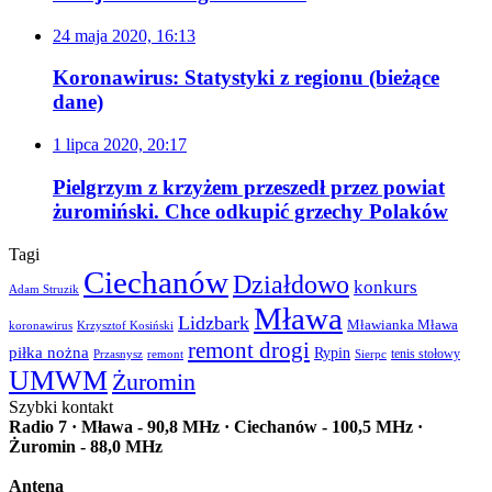
24 maja 2020, 16:13
Koronawirus: Statystyki z regionu (bieżące
dane)
1 lipca 2020, 20:17
Pielgrzym z krzyżem przeszedł przez powiat
żuromiński. Chce odkupić grzechy Polaków
Tagi
Ciechanów
Działdowo
konkurs
Adam Struzik
Mława
Lidzbark
Mławianka Mława
koronawirus
Krzysztof Kosiński
remont drogi
piłka nożna
Rypin
Przasnysz
Sierpc
tenis stołowy
remont
UMWM
Żuromin
Szybki kontakt
Radio 7 · Mława - 90,8 MHz · Ciechanów - 100,5 MHz ·
Żuromin - 88,0 MHz
Antena