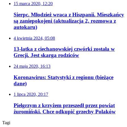
15 marca 2020, 12:20
Sierpc. Młodzież wraca z Hiszpanii. Mieszkańcy
są zaniepokojeni (aktualizacja 2, rozmowa z
autokaru)
4 kwietnia 2024, 05:08
13-latka z ciechanowskiej czwórki została w
Grecji. Jest skarga rodziców
24 maja 2020, 16:13
Koronawirus: Statystyki z regionu (bieżące
dane)
1 lipca 2020, 20:17
Pielgrzym z krzyżem przeszedł przez powiat
żuromiński. Chce odkupić grzechy Polaków
Tagi