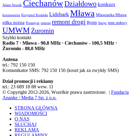
Ciechanów
Działdowo
konkurs
Adam Struzik
Mława
Lidzbark
Mławianka Mława
koronawirus
Krzysztof Kosiński
remont drogi
piłka nożna
Rypin
Przasnysz
Sierpc
tenis stołowy
remont
UMWM
Żuromin
Szybki kontakt
Radio 7 · Mława - 90,8 MHz · Ciechanów - 100,5 MHz ·
Żuromin - 88,0 MHz
Antena
tel.: 792 150 150
Komunikator SMS: 792 150 150 (koszt jak za zwykły SMS)
Dział promocji i reklamy
tel.: 23 689 18 88 wew. 11
© Copyright 2012-2026, Wszelkie prawa zastrzeżone. |
Fundacja
Ananke / Media 7 Sp. z o.o.
STRONA GŁÓWNA
WIADOMOŚCI
O NAS
SŁUCHAJ
REKLAMA
REGULAMINY