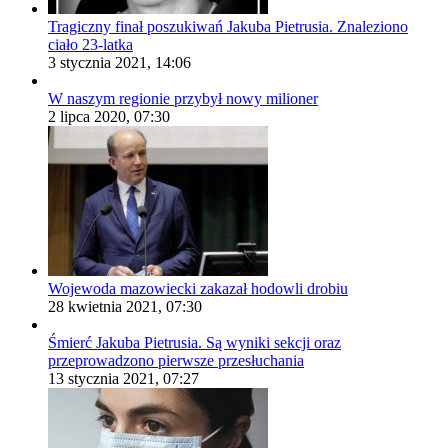
Tragiczny finał poszukiwań Jakuba Pietrusia. Znaleziono
ciało 23-latka
3 stycznia 2021, 14:06
W naszym regionie przybył nowy milioner
2 lipca 2020, 07:30
Wojewoda mazowiecki zakazał hodowli drobiu
28 kwietnia 2021, 07:30
Śmierć Jakuba Pietrusia. Są wyniki sekcji oraz
przeprowadzono pierwsze przesłuchania
13 stycznia 2021, 07:27