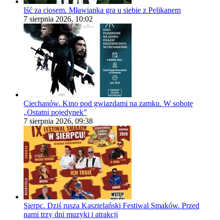
Iść za ciosem. Mławianka gra u siebie z Pelikanem
7 sierpnia 2026, 10:02
Ciechanów. Kino pod gwiazdami na zamku. W sobotę
„Ostatni pojedynek”
7 sierpnia 2026, 09:38
Sierpc. Dziś rusza Kasztelański Festiwal Smaków. Przed
nami trzy dni muzyki i atrakcji