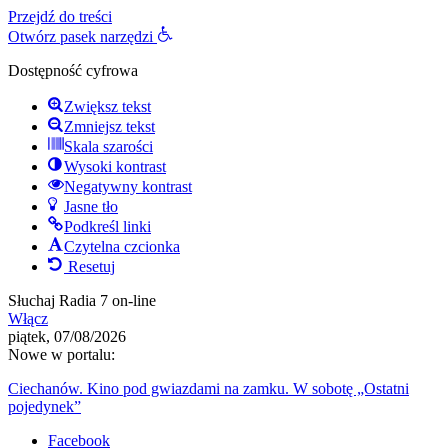
Przejdź do treści
Otwórz pasek narzędzi
Dostępność cyfrowa
Zwiększ tekst
Zmniejsz tekst
Skala szarości
Wysoki kontrast
Negatywny kontrast
Jasne tło
Podkreśl linki
Czytelna czcionka
Resetuj
Słuchaj Radia 7 on-line
Włącz
piątek, 07/08/2026
Nowe w portalu:
Ciechanów. Kino pod gwiazdami na zamku. W sobotę „Ostatni
pojedynek”
Facebook