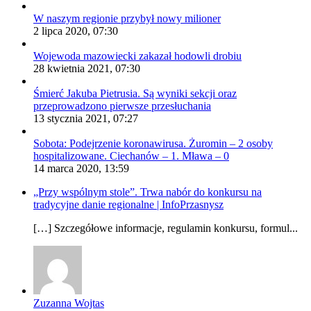
W naszym regionie przybył nowy milioner
2 lipca 2020, 07:30
Wojewoda mazowiecki zakazał hodowli drobiu
28 kwietnia 2021, 07:30
Śmierć Jakuba Pietrusia. Są wyniki sekcji oraz
przeprowadzono pierwsze przesłuchania
13 stycznia 2021, 07:27
Sobota: Podejrzenie koronawirusa. Żuromin – 2 osoby
hospitalizowane. Ciechanów – 1. Mława – 0
14 marca 2020, 13:59
„Przy wspólnym stole”. Trwa nabór do konkursu na
tradycyjne danie regionalne | InfoPrzasnysz
[…] Szczegółowe informacje, regulamin konkursu, formul...
Zuzanna Wojtas