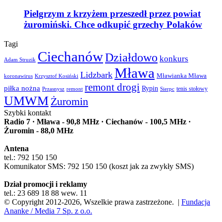
Pielgrzym z krzyżem przeszedł przez powiat
żuromiński. Chce odkupić grzechy Polaków
Tagi
Ciechanów
Działdowo
konkurs
Adam Struzik
Mława
Lidzbark
Mławianka Mława
koronawirus
Krzysztof Kosiński
remont drogi
piłka nożna
Rypin
Przasnysz
Sierpc
tenis stołowy
remont
UMWM
Żuromin
Szybki kontakt
Radio 7 · Mława - 90,8 MHz · Ciechanów - 100,5 MHz ·
Żuromin - 88,0 MHz
Antena
tel.: 792 150 150
Komunikator SMS: 792 150 150 (koszt jak za zwykły SMS)
Dział promocji i reklamy
tel.: 23 689 18 88 wew. 11
© Copyright 2012-2026, Wszelkie prawa zastrzeżone. |
Fundacja
Ananke / Media 7 Sp. z o.o.