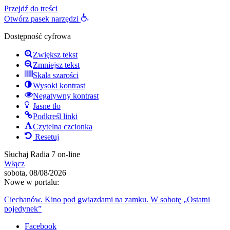
Przejdź do treści
Otwórz pasek narzędzi
Dostępność cyfrowa
Zwiększ tekst
Zmniejsz tekst
Skala szarości
Wysoki kontrast
Negatywny kontrast
Jasne tło
Podkreśl linki
Czytelna czcionka
Resetuj
Słuchaj Radia 7 on-line
Włącz
sobota, 08/08/2026
Nowe w portalu:
Ciechanów. Kino pod gwiazdami na zamku. W sobotę „Ostatni
pojedynek”
Facebook