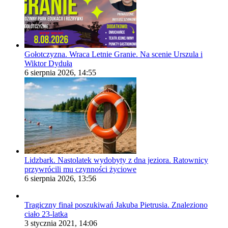
Gołotczyzna. Wraca Letnie Granie. Na scenie Urszula i
Wiktor Dyduła
6 sierpnia 2026, 14:55
Lidzbark. Nastolatek wydobyty z dna jeziora. Ratownicy
przywrócili mu czynności życiowe
6 sierpnia 2026, 13:56
Tragiczny finał poszukiwań Jakuba Pietrusia. Znaleziono
ciało 23-latka
3 stycznia 2021, 14:06