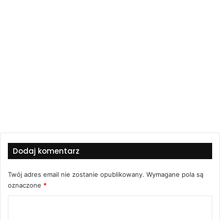
Dodaj komentarz
Twój adres email nie zostanie opublikowany.
Wymagane pola są
oznaczone
*
K
o