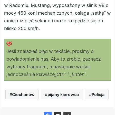
w Radomiu. Mustang, wyposażony w silnik V8 o
mocy 450 koni mechanicznych, osiąga „setkę” w
mniej niż pięć sekund i może rozpędzić się do
blisko 250 km/h.
Jeśli znalazłeś błąd w tekście, prosimy o
powiadomienie nas. Aby to zrobić, zaznacz
wybrany fragment, a następnie wciśnij
jednocześnie klawisze
„Ctrl” i „Enter”
.
Ciechanów
pijany kierowca
Policja