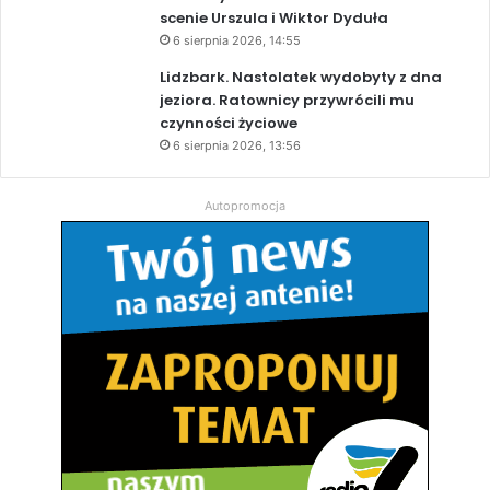
scenie Urszula i Wiktor Dyduła
6 sierpnia 2026, 14:55
Lidzbark. Nastolatek wydobyty z dna
jeziora. Ratownicy przywrócili mu
czynności życiowe
6 sierpnia 2026, 13:56
Autopromocja