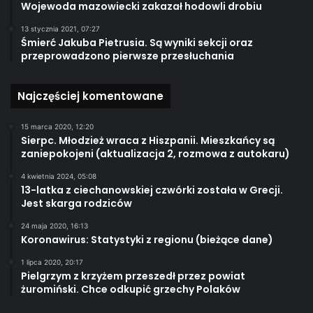
Wojewoda mazowiecki zakazał hodowli drobiu
13 stycznia 2021, 07:27
Śmierć Jakuba Pietrusia. Są wyniki sekcji oraz
przeprowadzono pierwsze przesłuchania
Najczęściej komentowane
15 marca 2020, 12:20
Sierpc. Młodzież wraca z Hiszpanii. Mieszkańcy są
zaniepokojeni (aktualizacja 2, rozmowa z autokaru)
4 kwietnia 2024, 05:08
13-latka z ciechanowskiej czwórki została w Grecji.
Jest skarga rodziców
24 maja 2020, 16:13
Koronawirus: Statystyki z regionu (bieżące dane)
1 lipca 2020, 20:17
Pielgrzym z krzyżem przeszedł przez powiat
żuromiński. Chce odkupić grzechy Polaków