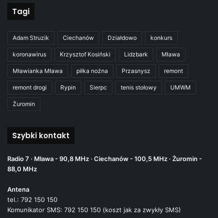
Tagi
Adam Struzik
Ciechanów
Działdowo
konkurs
koronawirus
Krzysztof Kosiński
Lidzbark
Mława
Mławianka Mława
piłka nożna
Przasnysz
remont
remont drogi
Rypin
Sierpc
tenis stołowy
UMWM
Żuromin
Szybki kontakt
Radio 7 · Mława - 90,8 MHz · Ciechanów - 100,5 MHz · Żuromin -
88,0 MHz
Antena
tel.: 792 150 150
Komunikator SMS: 792 150 150 (koszt jak za zwykły SMS)