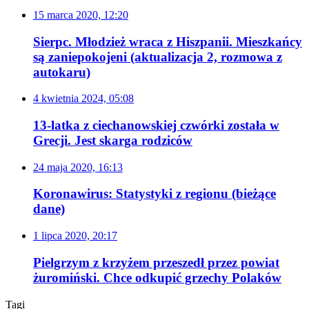
15 marca 2020, 12:20
Sierpc. Młodzież wraca z Hiszpanii. Mieszkańcy
są zaniepokojeni (aktualizacja 2, rozmowa z
autokaru)
4 kwietnia 2024, 05:08
13-latka z ciechanowskiej czwórki została w
Grecji. Jest skarga rodziców
24 maja 2020, 16:13
Koronawirus: Statystyki z regionu (bieżące
dane)
1 lipca 2020, 20:17
Pielgrzym z krzyżem przeszedł przez powiat
żuromiński. Chce odkupić grzechy Polaków
Tagi