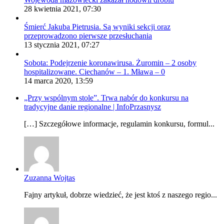
28 kwietnia 2021, 07:30
Śmierć Jakuba Pietrusia. Są wyniki sekcji oraz
przeprowadzono pierwsze przesłuchania
13 stycznia 2021, 07:27
Sobota: Podejrzenie koronawirusa. Żuromin – 2 osoby
hospitalizowane. Ciechanów – 1. Mława – 0
14 marca 2020, 13:59
„Przy wspólnym stole”. Trwa nabór do konkursu na
tradycyjne danie regionalne | InfoPrzasnysz
[…] Szczegółowe informacje, regulamin konkursu, formul...
Zuzanna Wojtas
Fajny artykuł, dobrze wiedzieć, że jest ktoś z naszego regio...