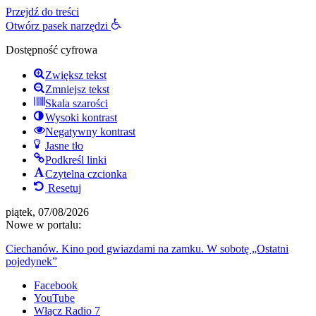
Przejdź do treści
Otwórz pasek narzędzi
Dostępność cyfrowa
Zwiększ tekst
Zmniejsz tekst
Skala szarości
Wysoki kontrast
Negatywny kontrast
Jasne tło
Podkreśl linki
Czytelna czcionka
Resetuj
piątek, 07/08/2026
Nowe w portalu:
Ciechanów. Kino pod gwiazdami na zamku. W sobotę „Ostatni
pojedynek”
Facebook
YouTube
Włącz Radio 7