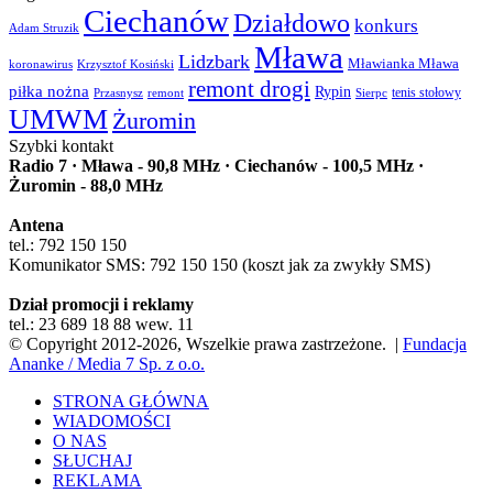
Ciechanów
Działdowo
konkurs
Adam Struzik
Mława
Lidzbark
Mławianka Mława
koronawirus
Krzysztof Kosiński
remont drogi
piłka nożna
Rypin
Przasnysz
Sierpc
tenis stołowy
remont
UMWM
Żuromin
Szybki kontakt
Radio 7 · Mława - 90,8 MHz · Ciechanów - 100,5 MHz ·
Żuromin - 88,0 MHz
Antena
tel.: 792 150 150
Komunikator SMS: 792 150 150 (koszt jak za zwykły SMS)
Dział promocji i reklamy
tel.: 23 689 18 88 wew. 11
© Copyright 2012-2026, Wszelkie prawa zastrzeżone. |
Fundacja
Ananke / Media 7 Sp. z o.o.
STRONA GŁÓWNA
WIADOMOŚCI
O NAS
SŁUCHAJ
REKLAMA