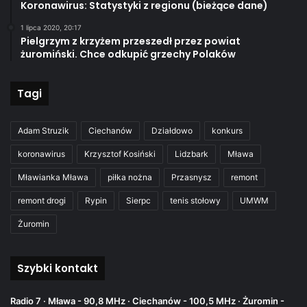
Koronawirus: Statystyki z regionu (bieżące dane)
1 lipca 2020, 20:17
Pielgrzym z krzyżem przeszedł przez powiat
żuromiński. Chce odkupić grzechy Polaków
Tagi
Adam Struzik
Ciechanów
Działdowo
konkurs
koronawirus
Krzysztof Kosiński
Lidzbark
Mława
Mławianka Mława
piłka nożna
Przasnysz
remont
remont drogi
Rypin
Sierpc
tenis stołowy
UMWM
Żuromin
Szybki kontakt
Radio 7 · Mława - 90,8 MHz · Ciechanów - 100,5 MHz · Żuromin -