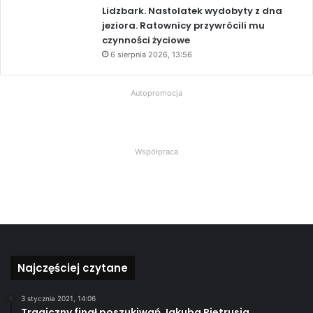
Lidzbark. Nastolatek wydobyty z dna
jeziora. Ratownicy przywrócili mu
czynności życiowe
6 sierpnia 2026, 13:56
Autopromocja
Współpraca
Najczęściej czytane
3 stycznia 2021, 14:06
Tragiczny finał poszukiwań Jakuba Pietrusia.