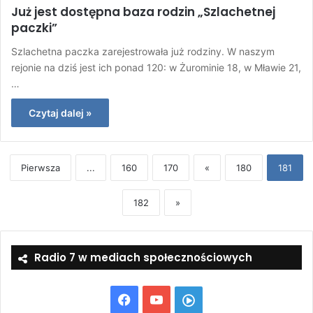
Już jest dostępna baza rodzin „Szlachetnej
paczki”
Szlachetna paczka zarejestrowała już rodziny. W naszym
rejonie na dziś jest ich ponad 120: w Żurominie 18, w Mławie 21,
…
Czytaj dalej »
Pierwsza
...
160
170
«
180
181
182
»
Radio 7 w mediach społecznościowych
Facebook
YouTube
Włącz