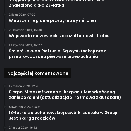
Znaleziono ciało 23-latka
2 lipca 2020, 07:30
W naszym regionie przybył nowy milioner
28 kwietnia 2021, 07:30
Wojewoda mazowiecki zakazał hodowli drobiu
13 stycznia 2021, 07:27
Śmierć Jakuba Pietrusia. Są wyniki sekcji oraz
przeprowadzono pierwsze przesłuchania
Najczęściej komentowane
15 marca 2020, 12:20
Sierpc. Młodzież wraca z Hiszpanii. Mieszkańcy są
zaniepokojeni (aktualizacja 2, rozmowa z autokaru)
4 kwietnia 2024, 05:08
13-latka z ciechanowskiej czwórki została w Grecji.
Jest skarga rodziców
24 maja 2020, 16:13