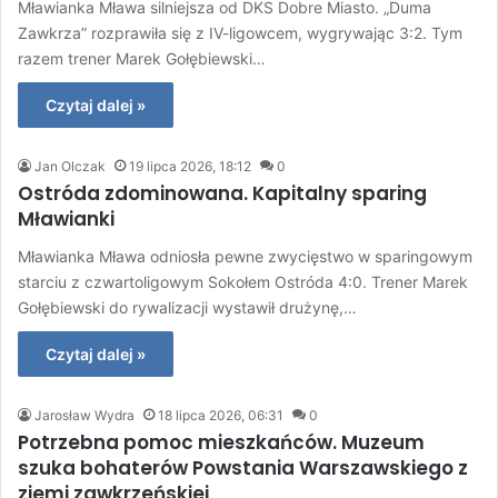
Mławianka Mława silniejsza od DKS Dobre Miasto. „Duma
Zawkrza” rozprawiła się z IV-ligowcem, wygrywając 3:2. Tym
razem trener Marek Gołębiewski…
Czytaj dalej »
Jan Olczak
19 lipca 2026, 18:12
0
Ostróda zdominowana. Kapitalny sparing
Mławianki
Mławianka Mława odniosła pewne zwycięstwo w sparingowym
starciu z czwartoligowym Sokołem Ostróda 4:0. Trener Marek
Gołębiewski do rywalizacji wystawił drużynę,…
Czytaj dalej »
Jarosław Wydra
18 lipca 2026, 06:31
0
Potrzebna pomoc mieszkańców. Muzeum
szuka bohaterów Powstania Warszawskiego z
ziemi zawkrzeńskiej