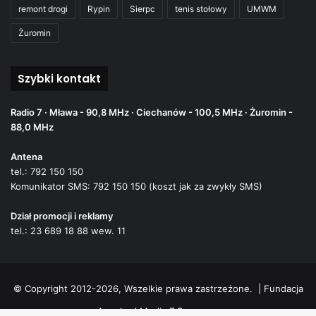
remont drogi
Rypin
Sierpc
tenis stołowy
UMWM
Żuromin
Szybki kontakt
Radio 7 · Mława - 90,8 MHz · Ciechanów - 100,5 MHz · Żuromin -
88,0 MHz
Antena
tel.: 792 150 150
Komunikator SMS: 792 150 150 (koszt jak za zwykły SMS)
Dział promocji i reklamy
tel.: 23 689 18 88 wew. 11
© Copyright 2012-2026, Wszelkie prawa zastrzeżone. |
Fundacja
Ananke / Media 7 Sp. z o.o.