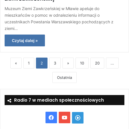
Muzeum Ziemi Zawkrzeńskiej w Mławie apeluje do
mieszkańców o pomoc w odnalezieniu informacji o
uczestnikach Powstania Warszawskiego pochodzących z
ziemi…
Czytaj dalej »
«
1
2
3
»
10
20
...
Ostatnia
Radio 7 w mediach społecznościowych
Facebook
YouTube
Włącz
Radio