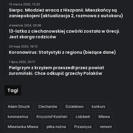
15 marca 2020, 12:20
Sierpc. Młodzież wraca z Hiszpanii. Mieszkańcy są
zaniepokojeni (aktualizacja 2, rozmowa z autokaru)
4 kwietnia 2024, 05:08
13-latka z ciechanowskiej czwórki została w Grecji.
Jest skarga rodziców
24 maja 2020, 16:13
Koronawirus: Statystyki z regionu (bieżące dane)
1 lipca 2020, 20:17
Pielgrzym z krzyżem przeszedł przez powiat
żuromiński. Chce odkupić grzechy Polaków
Tagi
Adam Struzik
Ciechanów
Działdowo
konkurs
koronawirus
Krzysztof Kosiński
Lidzbark
Mława
Mławianka Mława
piłka nożna
Przasnysz
remont