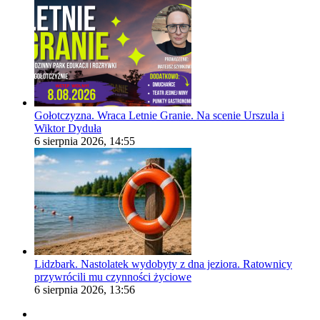
Gołotczyzna. Wraca Letnie Granie. Na scenie Urszula i
Wiktor Dyduła
6 sierpnia 2026, 14:55
Lidzbark. Nastolatek wydobyty z dna jeziora. Ratownicy
przywrócili mu czynności życiowe
6 sierpnia 2026, 13:56