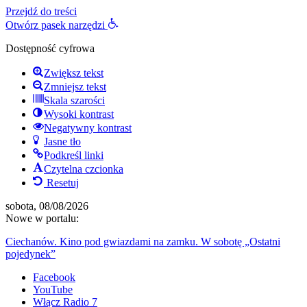
Przejdź do treści
Otwórz pasek narzędzi
Dostępność cyfrowa
Zwiększ tekst
Zmniejsz tekst
Skala szarości
Wysoki kontrast
Negatywny kontrast
Jasne tło
Podkreśl linki
Czytelna czcionka
Resetuj
sobota, 08/08/2026
Nowe w portalu:
Ciechanów. Kino pod gwiazdami na zamku. W sobotę „Ostatni
pojedynek”
Facebook
YouTube
Włącz Radio 7