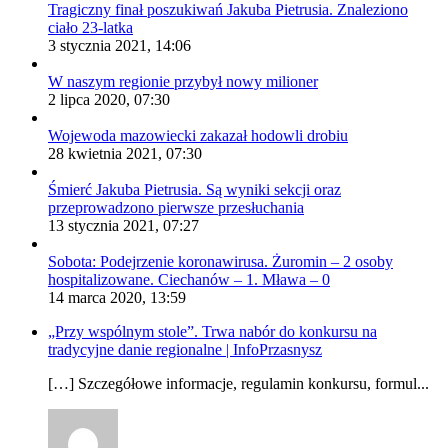
Tragiczny finał poszukiwań Jakuba Pietrusia. Znaleziono
ciało 23-latka
3 stycznia 2021, 14:06
W naszym regionie przybył nowy milioner
2 lipca 2020, 07:30
Wojewoda mazowiecki zakazał hodowli drobiu
28 kwietnia 2021, 07:30
Śmierć Jakuba Pietrusia. Są wyniki sekcji oraz
przeprowadzono pierwsze przesłuchania
13 stycznia 2021, 07:27
Sobota: Podejrzenie koronawirusa. Żuromin – 2 osoby
hospitalizowane. Ciechanów – 1. Mława – 0
14 marca 2020, 13:59
„Przy wspólnym stole”. Trwa nabór do konkursu na
tradycyjne danie regionalne | InfoPrzasnysz
[…] Szczegółowe informacje, regulamin konkursu, formul...