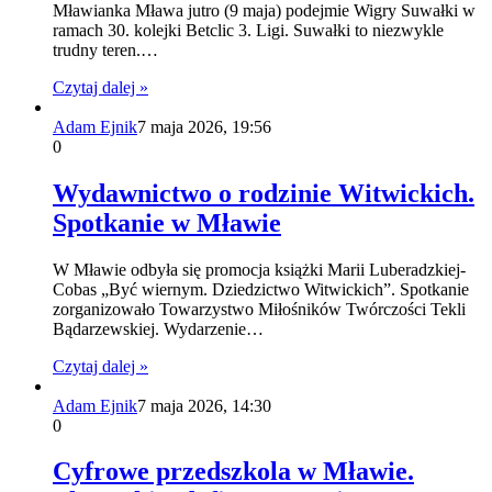
Mławianka Mława jutro (9 maja) podejmie Wigry Suwałki w
ramach 30. kolejki Betclic 3. Ligi. Suwałki to niezwykle
trudny teren.…
Czytaj dalej »
Adam Ejnik
7 maja 2026, 19:56
0
Wydawnictwo o rodzinie Witwickich.
Spotkanie w Mławie
W Mławie odbyła się promocja książki Marii Luberadzkiej-
Cobas „Być wiernym. Dziedzictwo Witwickich”. Spotkanie
zorganizowało Towarzystwo Miłośników Twórczości Tekli
Bądarzewskiej. Wydarzenie…
Czytaj dalej »
Adam Ejnik
7 maja 2026, 14:30
0
Cyfrowe przedszkola w Mławie.