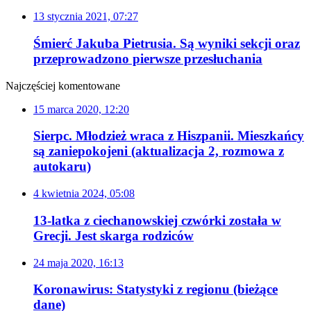
13 stycznia 2021, 07:27
Śmierć Jakuba Pietrusia. Są wyniki sekcji oraz
przeprowadzono pierwsze przesłuchania
Najczęściej komentowane
15 marca 2020, 12:20
Sierpc. Młodzież wraca z Hiszpanii. Mieszkańcy
są zaniepokojeni (aktualizacja 2, rozmowa z
autokaru)
4 kwietnia 2024, 05:08
13-latka z ciechanowskiej czwórki została w
Grecji. Jest skarga rodziców
24 maja 2020, 16:13
Koronawirus: Statystyki z regionu (bieżące
dane)