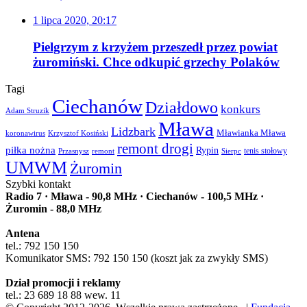
1 lipca 2020, 20:17
Pielgrzym z krzyżem przeszedł przez powiat
żuromiński. Chce odkupić grzechy Polaków
Tagi
Ciechanów
Działdowo
konkurs
Adam Struzik
Mława
Lidzbark
Mławianka Mława
koronawirus
Krzysztof Kosiński
remont drogi
piłka nożna
Rypin
Przasnysz
Sierpc
tenis stołowy
remont
UMWM
Żuromin
Szybki kontakt
Radio 7 · Mława - 90,8 MHz · Ciechanów - 100,5 MHz ·
Żuromin - 88,0 MHz
Antena
tel.: 792 150 150
Komunikator SMS: 792 150 150 (koszt jak za zwykły SMS)
Dział promocji i reklamy
tel.: 23 689 18 88 wew. 11