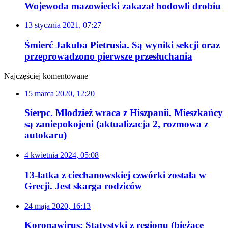
Wojewoda mazowiecki zakazał hodowli drobiu
13 stycznia 2021, 07:27
Śmierć Jakuba Pietrusia. Są wyniki sekcji oraz
przeprowadzono pierwsze przesłuchania
Najczęściej komentowane
15 marca 2020, 12:20
Sierpc. Młodzież wraca z Hiszpanii. Mieszkańcy
są zaniepokojeni (aktualizacja 2, rozmowa z
autokaru)
4 kwietnia 2024, 05:08
13-latka z ciechanowskiej czwórki została w
Grecji. Jest skarga rodziców
24 maja 2020, 16:13
Koronawirus: Statystyki z regionu (bieżące