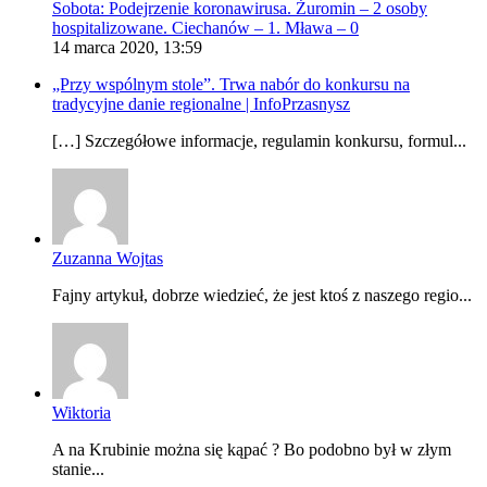
Sobota: Podejrzenie koronawirusa. Żuromin – 2 osoby
hospitalizowane. Ciechanów – 1. Mława – 0
14 marca 2020, 13:59
„Przy wspólnym stole”. Trwa nabór do konkursu na
tradycyjne danie regionalne | InfoPrzasnysz
[…] Szczegółowe informacje, regulamin konkursu, formul...
Zuzanna Wojtas
Fajny artykuł, dobrze wiedzieć, że jest ktoś z naszego regio...
Wiktoria
A na Krubinie można się kąpać ? Bo podobno był w złym
stanie...