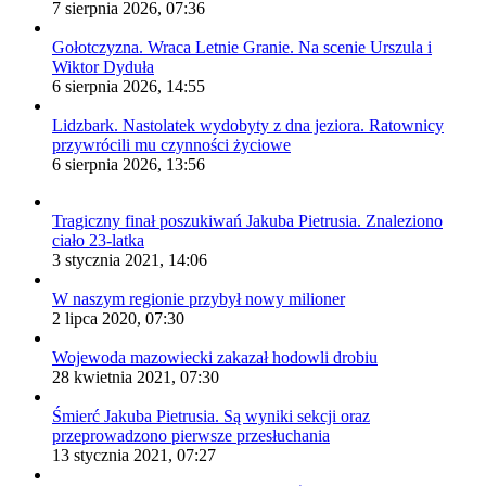
7 sierpnia 2026, 07:36
Gołotczyzna. Wraca Letnie Granie. Na scenie Urszula i
Wiktor Dyduła
6 sierpnia 2026, 14:55
Lidzbark. Nastolatek wydobyty z dna jeziora. Ratownicy
przywrócili mu czynności życiowe
6 sierpnia 2026, 13:56
Tragiczny finał poszukiwań Jakuba Pietrusia. Znaleziono
ciało 23-latka
3 stycznia 2021, 14:06
W naszym regionie przybył nowy milioner
2 lipca 2020, 07:30
Wojewoda mazowiecki zakazał hodowli drobiu
28 kwietnia 2021, 07:30
Śmierć Jakuba Pietrusia. Są wyniki sekcji oraz
przeprowadzono pierwsze przesłuchania
13 stycznia 2021, 07:27