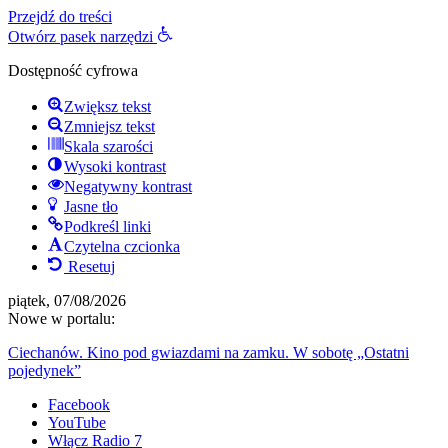
Przejdź do treści
Otwórz pasek narzędzi
Dostępność cyfrowa
Zwiększ tekst
Zmniejsz tekst
Skala szarości
Wysoki kontrast
Negatywny kontrast
Jasne tło
Podkreśl linki
Czytelna czcionka
Resetuj
piątek, 07/08/2026
Nowe w portalu:
Ciechanów. Kino pod gwiazdami na zamku. W sobotę „Ostatni
pojedynek”
Facebook
YouTube
Włącz Radio 7