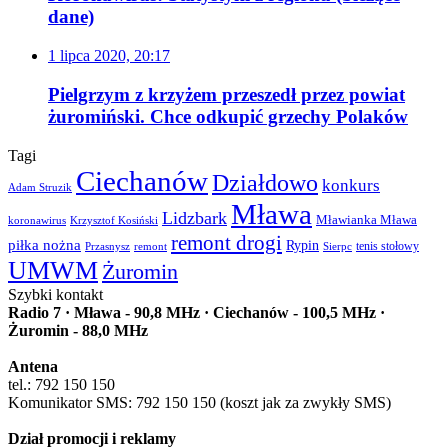
dane)
1 lipca 2020, 20:17
Pielgrzym z krzyżem przeszedł przez powiat
żuromiński. Chce odkupić grzechy Polaków
Tagi
Ciechanów
Działdowo
konkurs
Adam Struzik
Mława
Lidzbark
Mławianka Mława
koronawirus
Krzysztof Kosiński
remont drogi
piłka nożna
Rypin
Przasnysz
Sierpc
tenis stołowy
remont
UMWM
Żuromin
Szybki kontakt
Radio 7 · Mława - 90,8 MHz · Ciechanów - 100,5 MHz ·
Żuromin - 88,0 MHz
Antena
tel.: 792 150 150
Komunikator SMS: 792 150 150 (koszt jak za zwykły SMS)
Dział promocji i reklamy