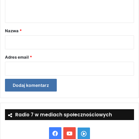
n
t
a
r
Nazwa
*
z
*
Adres email
*
Radio 7 w mediach społecznościowych
Facebook
YouTube
Włącz