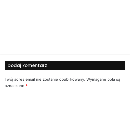
Dodaj komentarz
Twój adres email nie zostanie opublikowany.
Wymagane pola są
oznaczone
*
K
o
m
e