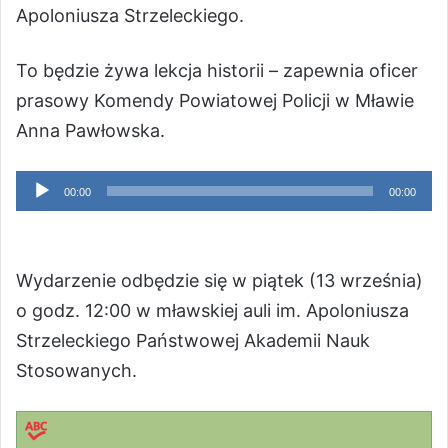
Apoloniusza Strzeleckiego.
To będzie żywa lekcja historii – zapewnia oficer
prasowy Komendy Powiatowej Policji w Mławie
Anna Pawłowska.
Odtwarzacz
00:00
00:00
plików
dźwiękowych
Wydarzenie odbędzie się w piątek (13 września)
o godz. 12:00 w mławskiej auli im. Apoloniusza
Strzeleckiego Państwowej Akademii Nauk
Stosowanych.