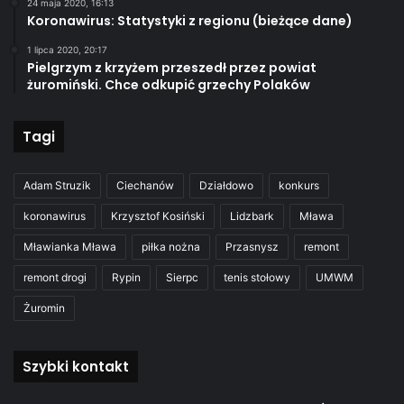
24 maja 2020, 16:13
Koronawirus: Statystyki z regionu (bieżące dane)
1 lipca 2020, 20:17
Pielgrzym z krzyżem przeszedł przez powiat
żuromiński. Chce odkupić grzechy Polaków
Tagi
Adam Struzik
Ciechanów
Działdowo
konkurs
koronawirus
Krzysztof Kosiński
Lidzbark
Mława
Mławianka Mława
piłka nożna
Przasnysz
remont
remont drogi
Rypin
Sierpc
tenis stołowy
UMWM
Żuromin
Szybki kontakt