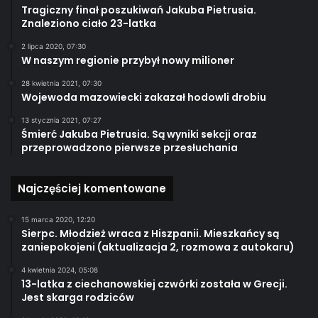
Tragiczny finał poszukiwań Jakuba Pietrusia.
Znaleziono ciało 23-latka
2 lipca 2020, 07:30
W naszym regionie przybył nowy milioner
28 kwietnia 2021, 07:30
Wojewoda mazowiecki zakazał hodowli drobiu
13 stycznia 2021, 07:27
Śmierć Jakuba Pietrusia. Są wyniki sekcji oraz
przeprowadzono pierwsze przesłuchania
Najczęściej komentowane
15 marca 2020, 12:20
Sierpc. Młodzież wraca z Hiszpanii. Mieszkańcy są
zaniepokojeni (aktualizacja 2, rozmowa z autokaru)
4 kwietnia 2024, 05:08
13-latka z ciechanowskiej czwórki została w Grecji.
Jest skarga rodziców