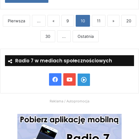
Pierwsza
...
«
9
10
11
»
20
30
...
Ostatnia
Radio 7 w mediach społecznościowych
Facebook
YouTube
Włącz
Radio
Reklama / Autopromocja
7