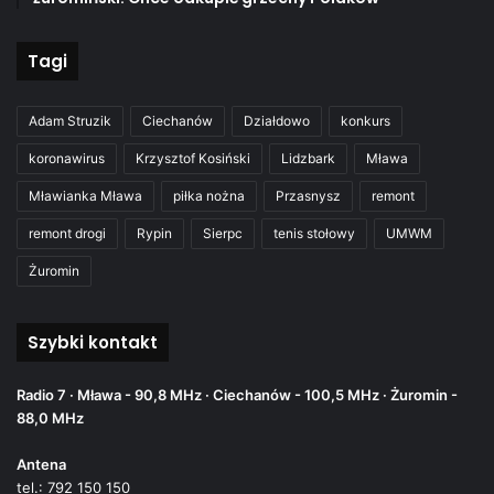
Tagi
Adam Struzik
Ciechanów
Działdowo
konkurs
koronawirus
Krzysztof Kosiński
Lidzbark
Mława
Mławianka Mława
piłka nożna
Przasnysz
remont
remont drogi
Rypin
Sierpc
tenis stołowy
UMWM
Żuromin
Szybki kontakt
Radio 7 · Mława - 90,8 MHz · Ciechanów - 100,5 MHz · Żuromin -
88,0 MHz
Antena
tel.: 792 150 150