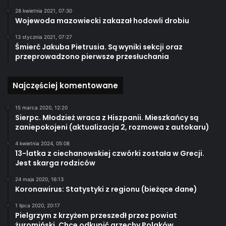
28 kwietnia 2021, 07:30
Wojewoda mazowiecki zakazał hodowli drobiu
13 stycznia 2021, 07:27
Śmierć Jakuba Pietrusia. Są wyniki sekcji oraz
przeprowadzono pierwsze przesłuchania
Najczęściej komentowane
15 marca 2020, 12:20
Sierpc. Młodzież wraca z Hiszpanii. Mieszkańcy są
zaniepokojeni (aktualizacja 2, rozmowa z autokaru)
4 kwietnia 2024, 05:08
13-latka z ciechanowskiej czwórki została w Grecji.
Jest skarga rodziców
24 maja 2020, 16:13
Koronawirus: Statystyki z regionu (bieżące dane)
1 lipca 2020, 20:17
Pielgrzym z krzyżem przeszedł przez powiat
żuromiński. Chce odkupić grzechy Polaków