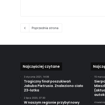
Poprzednia strona
Najczęściej czytane
Najcz
3 stycznia 2021, 14:06
15 marca
Tragiczny finał poszukiwań
Sierpc
Jakuba Pietrusia. Znaleziono ciało
Miesz
23-latka
(aktua
autok
2 lipca 2020, 07:30
W naszym regionie przybył nowy
4 kwietni