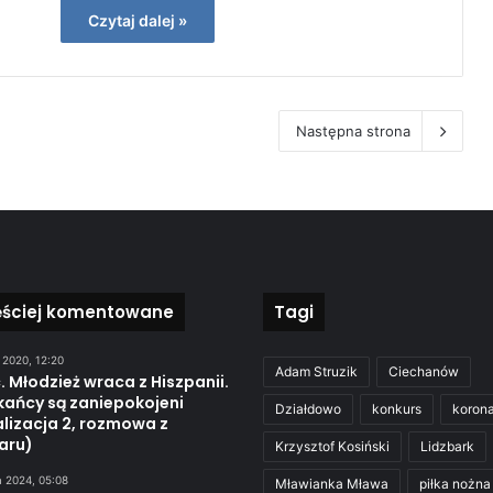
Czytaj dalej »
Następna strona
ęściej komentowane
Tagi
 2020, 12:20
Adam Struzik
Ciechanów
. Młodzież wraca z Hiszpanii.
kańcy są zaniepokojeni
Działdowo
konkurs
koron
lizacja 2, rozmowa z
aru)
Krzysztof Kosiński
Lidzbark
a 2024, 05:08
Mławianka Mława
piłka nożna