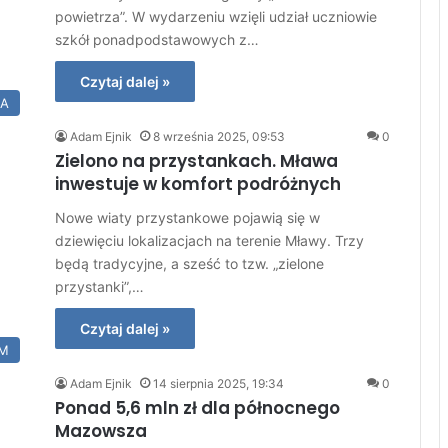
powietrza”. W wydarzeniu wzięli udział uczniowie
szkół ponadpodstawowych z…
Czytaj dalej »
IA
Adam Ejnik
8 września 2025, 09:53
0
Zielono na przystankach. Mława
inwestuje w komfort podróżnych
Nowe wiaty przystankowe pojawią się w
dziewięciu lokalizacjach na terenie Mławy. Trzy
będą tradycyjne, a sześć to tzw. „zielone
przystanki”,…
Czytaj dalej »
M
Adam Ejnik
14 sierpnia 2025, 19:34
0
Ponad 5,6 mln zł dla północnego
Mazowsza