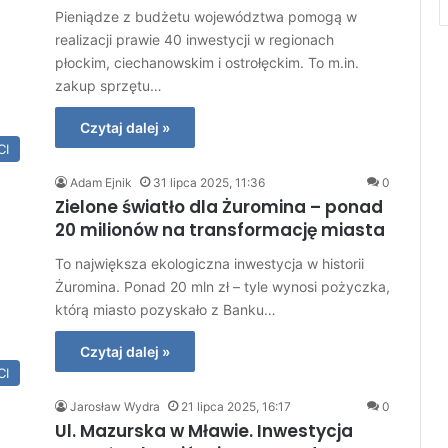
Pieniądze z budżetu województwa pomogą w
realizacji prawie 40 inwestycji w regionach
płockim, ciechanowskim i ostrołęckim. To m.in.
zakup sprzętu…
Czytaj dalej »
CI
Adam Ejnik
31 lipca 2025, 11:36
0
Zielone światło dla Żuromina – ponad
20 milionów na transformację miasta
To największa ekologiczna inwestycja w historii
Żuromina. Ponad 20 mln zł – tyle wynosi pożyczka,
którą miasto pozyskało z Banku…
Czytaj dalej »
CI
Jarosław Wydra
21 lipca 2025, 16:17
0
Ul. Mazurska w Mławie. Inwestycja