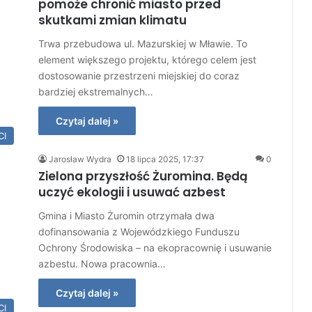
pomoże chronić miasto przed
skutkami zmian klimatu
Trwa przebudowa ul. Mazurskiej w Mławie. To
element większego projektu, którego celem jest
dostosowanie przestrzeni miejskiej do coraz
bardziej ekstremalnych…
Czytaj dalej »
CI
Jarosław Wydra
18 lipca 2025, 17:37
0
Zielona przyszłość Żuromina. Będą
uczyć ekologii i usuwać azbest
Gmina i Miasto Żuromin otrzymała dwa
dofinansowania z Wojewódzkiego Funduszu
Ochrony Środowiska – na ekopracownię i usuwanie
azbestu. Nowa pracownia…
Czytaj dalej »
CI