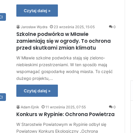
Czytaj dalej »
CI
Jarosław Wydra
23 września 2025, 15:05
0
Szkolne podwórka w Mławie
zamieniają się w ogrody. To ochrona
przed skutkami zmian klimatu
W Mławie szkolne podwórka stają się zielono-
niebieskimi przestrzeniami. W ten sposób mają
wspomagać gospodarkę wodną miasta. To część
dużego projektu,…
Czytaj dalej »
CI
Adam Ejnik
11 września 2025, 07:55
0
Konkurs w Rypinie: Ochrona Powietrza
W Starostwie Powiatowym w Rypinie odbył się
Powiatowy Konkurs Ekologiczny „Ochrona