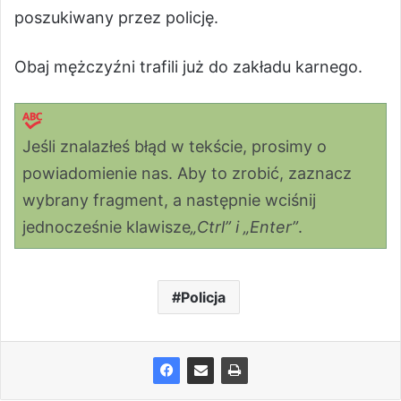
poszukiwany przez policję.
Obaj mężczyźni trafili już do zakładu karnego.
Jeśli znalazłeś błąd w tekście, prosimy o
powiadomienie nas. Aby to zrobić, zaznacz
wybrany fragment, a następnie wciśnij
jednocześnie klawisze
„Ctrl” i „Enter”
.
Policja