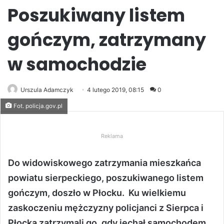
Poszukiwany listem
gończym, zatrzymany
w samochodzie
Urszula Adamczyk
4 lutego 2019, 08:15
0
Fot. policja.gov.pl
Reklama
Do widowiskowego zatrzymania mieszkańca
powiatu sierpeckiego, poszukiwanego listem
gończym, doszło w Płocku. Ku wielkiemu
zaskoczeniu mężczyzny policjanci z Sierpca i
Płocka zatrzymali go, gdy jechał samochodem.