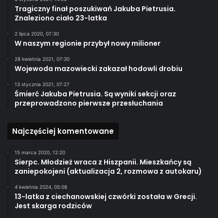
Tragiczny finał poszukiwań Jakuba Pietrusia.
Znaleziono ciało 23-latka
2 lipca 2020, 07:30
W naszym regionie przybył nowy milioner
28 kwietnia 2021, 07:30
Wojewoda mazowiecki zakazał hodowli drobiu
13 stycznia 2021, 07:27
Śmierć Jakuba Pietrusia. Są wyniki sekcji oraz
przeprowadzono pierwsze przesłuchania
Najczęściej komentowane
15 marca 2020, 12:20
Sierpc. Młodzież wraca z Hiszpanii. Mieszkańcy są
zaniepokojeni (aktualizacja 2, rozmowa z autokaru)
4 kwietnia 2024, 05:08
13-latka z ciechanowskiej czwórki została w Grecji.
Jest skarga rodziców