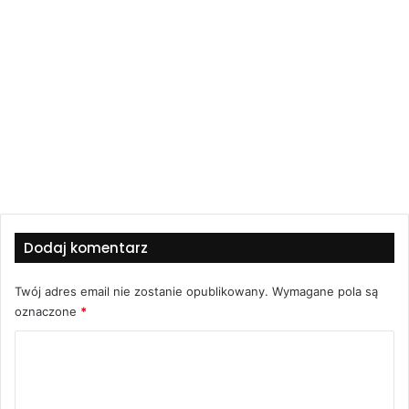
Dodaj komentarz
Twój adres email nie zostanie opublikowany.
Wymagane pola są
oznaczone
*
K
o
m