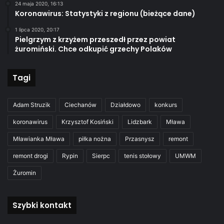
24 maja 2020, 16:13
Koronawirus: Statystyki z regionu (bieżące dane)
1 lipca 2020, 20:17
Pielgrzym z krzyżem przeszedł przez powiat
żuromiński. Chce odkupić grzechy Polaków
Tagi
Adam Struzik
Ciechanów
Działdowo
konkurs
koronawirus
Krzysztof Kosiński
Lidzbark
Mława
Mławianka Mława
piłka nożna
Przasnysz
remont
remont drogi
Rypin
Sierpc
tenis stołowy
UMWM
Żuromin
Szybki kontakt