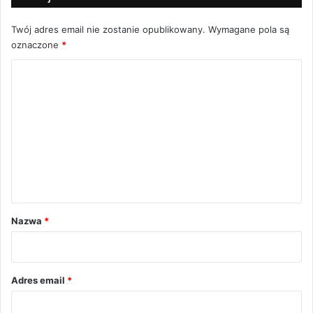
Twój adres email nie zostanie opublikowany.
Wymagane pola są
oznaczone
*
K
o
m
e
n
t
a
r
Nazwa
*
z
*
Adres email
*