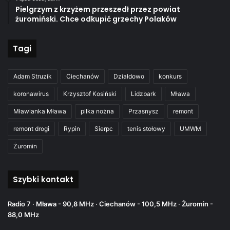
Pielgrzym z krzyżem przeszedł przez powiat
żuromiński. Chce odkupić grzechy Polaków
Tagi
Adam Struzik
Ciechanów
Działdowo
konkurs
koronawirus
Krzysztof Kosiński
Lidzbark
Mława
Mławianka Mława
piłka nożna
Przasnysz
remont
remont drogi
Rypin
Sierpc
tenis stołowy
UMWM
Żuromin
Szybki kontakt
Radio 7 · Mława - 90,8 MHz · Ciechanów - 100,5 MHz · Żuromin -
88,0 MHz