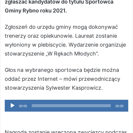
zgłaszać kandydatów do tytułu Sportowca
Gminy Rybno roku 2021.
Zgłoszeń do urzędu gminy mogą dokonywać
trenerzy oraz opiekunowie. Laureat zostanie
wyłoniony w plebiscycie. Wydarzenie organizuje
stowarzyszenie „W Rękach Młodych”.
Głos na wybranego sportowca będzie można
oddać przez Internet – mówi przewodniczący
stowarzyszenia Sylwester Kasprowicz.
Odtwarzacz
00:00
00:00
plików
dźwiękowych
Nagroda zostanie wręczona zwycięzcy podczas