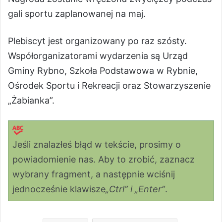
gali sportu zaplanowanej na maj.
Plebiscyt jest organizowany po raz szósty.
Współorganizatorami wydarzenia są Urząd
Gminy Rybno, Szkoła Podstawowa w Rybnie,
Ośrodek Sportu i Rekreacji oraz Stowarzyszenie
„Żabianka”.
Jeśli znalazłeś błąd w tekście, prosimy o
powiadomienie nas. Aby to zrobić, zaznacz
wybrany fragment, a następnie wciśnij
jednocześnie klawisze
„Ctrl” i „Enter”
.