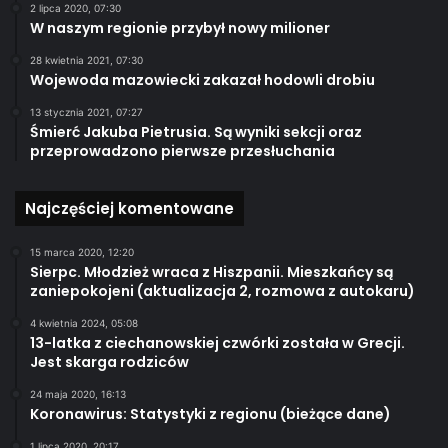
2 lipca 2020, 07:30
W naszym regionie przybył nowy milioner
28 kwietnia 2021, 07:30
Wojewoda mazowiecki zakazał hodowli drobiu
13 stycznia 2021, 07:27
Śmierć Jakuba Pietrusia. Są wyniki sekcji oraz
przeprowadzono pierwsze przesłuchania
Najczęściej komentowane
15 marca 2020, 12:20
Sierpc. Młodzież wraca z Hiszpanii. Mieszkańcy są
zaniepokojeni (aktualizacja 2, rozmowa z autokaru)
4 kwietnia 2024, 05:08
13-latka z ciechanowskiej czwórki została w Grecji.
Jest skarga rodziców
24 maja 2020, 16:13
Koronawirus: Statystyki z regionu (bieżące dane)
1 lipca 2020, 20:17