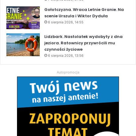
Gołotczyzna. Wraca Letnie Granie. Na
scenie Urszula i Wiktor Dyduła
6 sierpnia 2026, 14:55
Lidzbark. Nastolatek wydobyty z dna
jeziora. Ratownicy przywrócili mu
czynności życiowe
6 sierpnia 2026, 13:56
Autopromocja