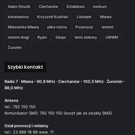
Adam Struzik
Ciechanów
Działdowo
konkurs
koronawirus
Krzysztof Kosiński
Lidzbark
Mława
Mławianka Mława
piłka nożna
Przasnysz
remont
remont drogi
Rypin
Sierpc
tenis stołowy
UMWM
Żuromin
Szybki kontakt
Radio 7 · Mława - 90,8 MHz · Ciechanów - 100,5 MHz · Żuromin -
88,0 MHz
Antena
tel.: 792 150 150
Komunikator SMS: 792 150 150 (koszt jak za zwykły SMS)
Dział promocji i reklamy
tel.: 23 689 18 88 wew. 11