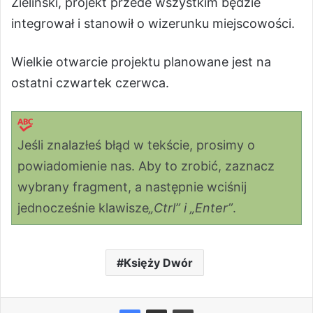
Zieliński, projekt przede wszystkim będzie
integrował i stanowił o wizerunku miejscowości.
Wielkie otwarcie projektu planowane jest na
ostatni czwartek czerwca.
Jeśli znalazłeś błąd w tekście, prosimy o
powiadomienie nas. Aby to zrobić, zaznacz
wybrany fragment, a następnie wciśnij
jednocześnie klawisze
„Ctrl” i „Enter”
.
Księży Dwór