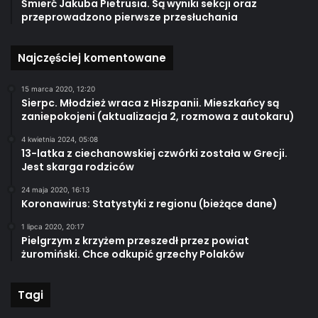
Śmierć Jakuba Pietrusia. Są wyniki sekcji oraz
przeprowadzono pierwsze przesłuchania
Najczęściej komentowane
15 marca 2020, 12:20
Sierpc. Młodzież wraca z Hiszpanii. Mieszkańcy są
zaniepokojeni (aktualizacja 2, rozmowa z autokaru)
4 kwietnia 2024, 05:08
13-latka z ciechanowskiej czwórki została w Grecji.
Jest skarga rodziców
24 maja 2020, 16:13
Koronawirus: Statystyki z regionu (bieżące dane)
1 lipca 2020, 20:17
Pielgrzym z krzyżem przeszedł przez powiat
żuromiński. Chce odkupić grzechy Polaków
Tagi