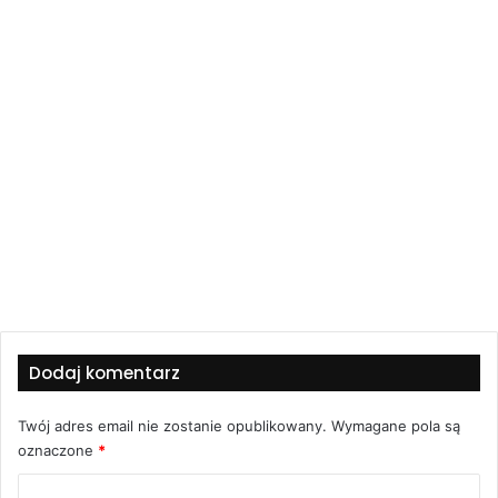
Dodaj komentarz
Twój adres email nie zostanie opublikowany.
Wymagane pola są
oznaczone
*
K