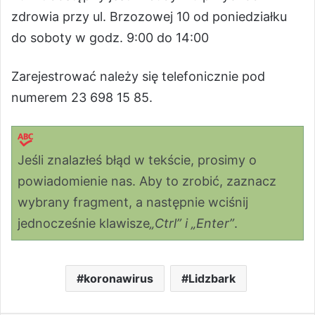
zdrowia przy ul. Brzozowej 10 od poniedziałku
do soboty w godz. 9:00 do 14:00
Zarejestrować należy się telefonicznie pod
numerem 23 698 15 85.
Jeśli znalazłeś błąd w tekście, prosimy o
powiadomienie nas. Aby to zrobić, zaznacz
wybrany fragment, a następnie wciśnij
jednocześnie klawisze
„Ctrl” i „Enter”
.
koronawirus
Lidzbark