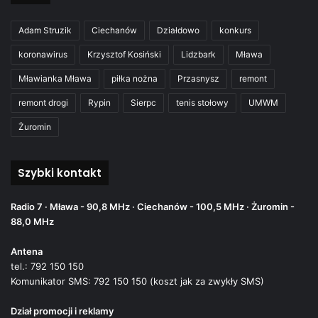
Adam Struzik
Ciechanów
Działdowo
konkurs
koronawirus
Krzysztof Kosiński
Lidzbark
Mława
Mławianka Mława
piłka nożna
Przasnysz
remont
remont drogi
Rypin
Sierpc
tenis stołowy
UMWM
Żuromin
Szybki kontakt
Radio 7 · Mława - 90,8 MHz · Ciechanów - 100,5 MHz · Żuromin -
88,0 MHz
Antena
tel.: 792 150 150
Komunikator SMS: 792 150 150 (koszt jak za zwykły SMS)
Dział promocji i reklamy