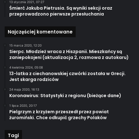
13 stycznia 2021, 07:27
Śmierć Jakuba Pietrusia. Są wyniki sekcji oraz
przeprowadzono pierwsze przesłuchania
Najczęściej komentowane
15 marca 2020, 12:20
Sierpc. Młodzież wraca z Hiszpanii. Mieszkańcy są
zaniepokojeni (aktualizacja 2, rozmowa z autokaru)
4 kwietnia 2024, 05:08
13-latka z ciechanowskiej czwórki została w Grecji.
Jest skarga rodziców
24 maja 2020, 16:13
Koronawirus: Statystyki z regionu (bieżące dane)
1 lipca 2020, 20:17
Pielgrzym z krzyżem przeszedł przez powiat
żuromiński. Chce odkupić grzechy Polaków
Tagi