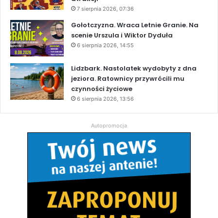
7 sierpnia 2026, 07:36
Gołotczyzna. Wraca Letnie Granie. Na
scenie Urszula i Wiktor Dyduła
6 sierpnia 2026, 14:55
Lidzbark. Nastolatek wydobyty z dna
jeziora. Ratownicy przywrócili mu
czynności życiowe
6 sierpnia 2026, 13:56
Autopromocja