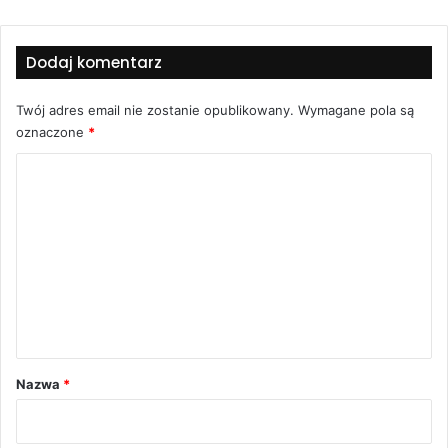
Dodaj komentarz
Twój adres email nie zostanie opublikowany.
Wymagane pola są
oznaczone
*
K
o
m
e
n
t
a
r
Nazwa
*
z
*