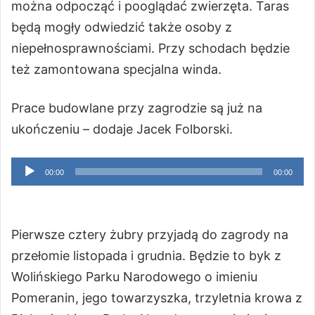
można odpocząć i pooglądać zwierzęta. Taras
będą mogły odwiedzić także osoby z
niepełnosprawnościami. Przy schodach będzie
też zamontowana specjalna winda.
Prace budowlane przy zagrodzie są już na
ukończeniu – dodaje Jacek Folborski.
Odtwarzacz
00:00
00:00
plików
dźwiękowych
Pierwsze cztery żubry przyjadą do zagrody na
przełomie listopada i grudnia. Będzie to byk z
Wolińskiego Parku Narodowego o imieniu
Pomeranin, jego towarzyszka, trzyletnia krowa z