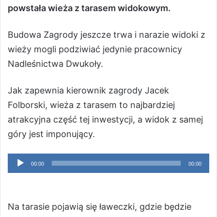
powstała wieża z tarasem widokowym.
Budowa Zagrody jeszcze trwa i narazie widoki z
wieży mogli podziwiać jedynie pracownicy
Nadleśnictwa Dwukoły.
Jak zapewnia kierownik zagrody Jacek
Folborski, wieża z tarasem to najbardziej
atrakcyjna część tej inwestycji, a widok z samej
góry jest imponujący.
Odtwarzacz
00:00
00:00
plików
dźwiękowych
Na tarasie pojawią się ławeczki, gdzie będzie