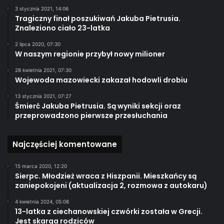
3 stycznia 2021, 14:06
Tragiczny finał poszukiwań Jakuba Pietrusia.
Znaleziono ciało 23-latka
2 lipca 2020, 07:30
W naszym regionie przybył nowy milioner
28 kwietnia 2021, 07:30
Wojewoda mazowiecki zakazał hodowli drobiu
13 stycznia 2021, 07:27
Śmierć Jakuba Pietrusia. Są wyniki sekcji oraz
przeprowadzono pierwsze przesłuchania
Najczęściej komentowane
15 marca 2020, 12:20
Sierpc. Młodzież wraca z Hiszpanii. Mieszkańcy są
zaniepokojeni (aktualizacja 2, rozmowa z autokaru)
4 kwietnia 2024, 05:08
13-latka z ciechanowskiej czwórki została w Grecji.
Jest skarga rodziców