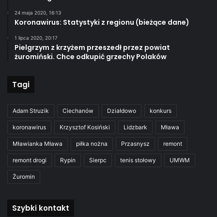
24 maja 2020, 16:13
Koronawirus: Statystyki z regionu (bieżące dane)
1 lipca 2020, 20:17
Pielgrzym z krzyżem przeszedł przez powiat
żuromiński. Chce odkupić grzechy Polaków
Tagi
Adam Struzik
Ciechanów
Działdowo
konkurs
koronawirus
Krzysztof Kosiński
Lidzbark
Mława
Mławianka Mława
piłka nożna
Przasnysz
remont
remont drogi
Rypin
Sierpc
tenis stołowy
UMWM
Żuromin
Szybki kontakt