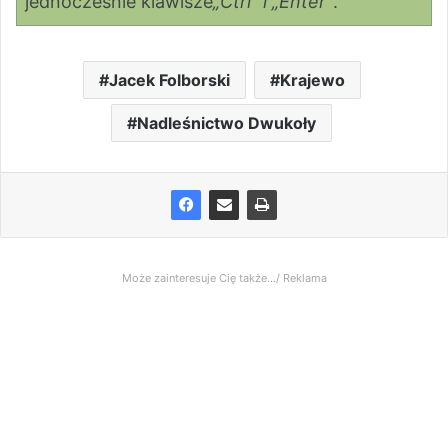
jednocześnie klawisze
„Ctrl” i „Enter”
.
Jacek Folborski
Krajewo
Nadleśnictwo Dwukoły
Może zainteresuje Cię także.../ Reklama