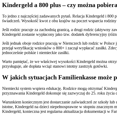
Kindergeld a 800 plus – czy można pobier
To jedno z najczęściej zadawanych pytań. Relacja Kindergeld i 800 p
świadczeń. Wysokość kwot z obu krajów na poczet wsparcia rodziny
Jeśli rodzic pracuje za zachodnią granicą, a drugi rodzic (aktywny 
Kindergeld zostanie wypłacony jako tzw. dodatek dyferencyjny (różn
Jeśli jednak oboje rodzice pracują w Niemczech lub rodzic w Polsce
przejął weryfikację wniosków o 800+ i zaczął wypłacać zasiłki. Zd
jednocześnie polskie i niemieckie zasiłki.
Warto pamiętać, że we właściwej wysokości Kindergeld można otrzyma
przysługuje, ale dopłata wciąż stanowi istotny zastrzyk gotówki.
W jakich sytuacjach Familienkasse może pr
Niemiecki system wspiera edukację. Rodzice mogą otrzymać Kinderge
przyznawania Kindergeld dokonuje się zazwyczaj do 25. roku życia 
Warunkiem koniecznym jest dostarczanie zaświadczeń ze szkoły lub ucz
istotne, Kindergeld na dzieci niepełnosprawne w stopniu znacznym 
Kindergeld, konieczna jest regularna aktualizacja dokumentacji w F