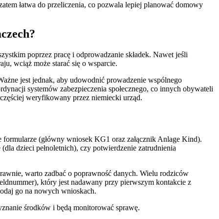
 zatem łatwa do przeliczenia, co pozwala lepiej planować domowy
mczech?
zystkim poprzez pracę i odprowadzanie składek. Nawet jeśli
aju, wciąż może starać się o wsparcie.
. Ważne jest jednak, aby udowodnić prowadzenie wspólnego
dynacji systemów zabezpieczenia społecznego, co innych obywateli
jczęściej weryfikowany przez niemiecki urząd.
e formularze (główny wniosek KG1 oraz załącznik Anlage Kind).
dla dzieci pełnoletnich), czy potwierdzenie zatrudnienia
 sprawnie, warto zadbać o poprawność danych. Wielu rodziców
eldnummer), który jest nadawany przy pierwszym kontakcie z
 Podaj go na nowych wnioskach.
rzyznanie środków i będą monitorować sprawę.