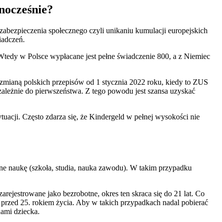
nocześnie?
 zabezpieczenia społecznego czyli unikaniu kumulacji europejskich
iadczeń.
 Wtedy w Polsce wypłacane jest pełne świadczenie 800, a z Niemiec
 zmianą polskich przepisów od 1 stycznia 2022 roku, kiedy to ZUS
ależnie do pierwszeństwa. Z tego powodu jest szansa uzyskać
acji. Często zdarza się, że Kindergeld w pełnej wysokości nie
ne naukę (szkoła, studia, nauka zawodu). W takim przypadku
arejestrowane jako bezrobotne, okres ten skraca się do 21 lat. Co
przed 25. rokiem życia. Aby w takich przypadkach nadal pobierać
nami dziecka.