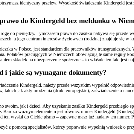
 otrzymasz identyczny przelew. Wysokość świadczenia Kindergeld jest
ać prawo do Kindergeld bez meldunku w Nie
 drogę do pieniędzy. Tymczasem prawa do zasiłku nabywa się przede ws
czech, a jego centrum interesów życiowych (rodzina) znajduje się w kr
 mieszka w Polsce, jest standardem dla pracowników transgranicznych
a. Polaków pracujących w Niemczech obowiązują te same reguły koor
aniem składek na ubezpieczenie społeczne – to właśnie ten fakt jest na
ld i jakie są wymagane dokumenty?
wiadczenie Kindergeld, należy przede wszystkim wypełnić odpowiedni
akich jak akty urodzenia (druki europejskie), zaświadczenie o nauce (
wno swoim, jak i dzieci. Aby uzyskanie zasiłku Kindergeld przebiegło
se. Bardzo ważnym elementem jest również numer Kindergeld (Kinderg
ząd ten wysłał do Ciebie pismo – zapewne masz już nadany ten numer.
złożyć z pomocą specjalistów, którzy poprawnie wypełnią wniosek o p