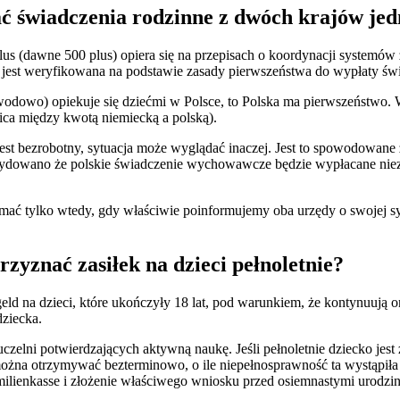
ać świadczenia rodzinne z dwóch krajów jed
lus (dawne 500 plus) opiera się na przepisach o koordynacji systemów
 jest weryfikowana na podstawie zasady pierwszeństwa do wypłaty św
zawodowo) opiekuje się dziećmi w Polsce, to Polska ma pierwszeństwo.
ica między kwotą niemiecką a polską).
 jest bezrobotny, sytuacja może wyglądać inaczej. Jest to spowodowane
ecydowano że polskie świadczenie wychowawcze będzie wypłacane niez
ć tylko wtedy, gdy właściwie poinformujemy oba urzędy o swojej sytu
zyznać zasiłek na dzieci pełnoletnie?
ld na dzieci, które ukończyły 18 lat, pod warunkiem, że kontynuują o
dziecka.
elni potwierdzających aktywną naukę. Jeśli pełnoletnie dziecko jest z
można otrzymywać bezterminowo, o ile niepełnosprawność ta wystąpiła 
amilienkasse i złożenie właściwego wniosku przed osiemnastymi urodzi