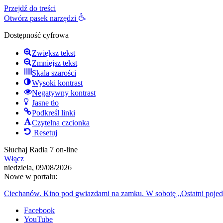
Przejdź do treści
Otwórz pasek narzędzi
Dostępność cyfrowa
Zwiększ tekst
Zmniejsz tekst
Skala szarości
Wysoki kontrast
Negatywny kontrast
Jasne tło
Podkreśl linki
Czytelna czcionka
Resetuj
Słuchaj Radia 7 on-line
Włącz
niedziela, 09/08/2026
Nowe w portalu:
Ciechanów. Kino pod gwiazdami na zamku. W sobotę „Ostatni poje
Facebook
YouTube