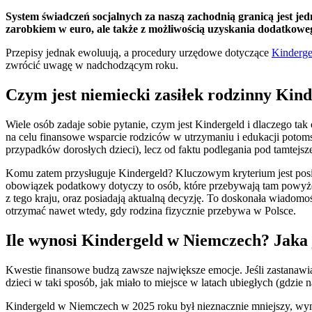
System świadczeń socjalnych za naszą zachodnią granicą jest je
zarobkiem w euro, ale także z możliwością uzyskania dodatkow
Przepisy jednak ewoluują, a procedury urzędowe dotyczące
Kinderge
zwrócić uwagę w nadchodzącym roku.
Czym jest niemiecki zasiłek rodzinny Kin
Wiele osób zadaje sobie pytanie, czym jest Kindergeld i dlaczego tak 
na celu finansowe wsparcie rodziców w utrzymaniu i edukacji potom
przypadków dorosłych dzieci), lecz od faktu podlegania pod tamtejsze
Komu zatem przysługuje Kindergeld? Kluczowym kryterium jest po
obowiązek podatkowy dotyczy to osób, które przebywają tam powyże
z tego kraju, oraz posiadają aktualną decyzję. To doskonała wiadomo
otrzymać nawet wtedy, gdy rodzina fizycznie przebywa w Polsce.
Ile wynosi Kindergeld w Niemczech? Jaka 
Kwestie finansowe budzą zawsze największe emocje. Jeśli zastanawias
dzieci w taki sposób, jak miało to miejsce w latach ubiegłych (gdzie 
Kindergeld w Niemczech w 2025 roku był nieznacznie mniejszy, wyno