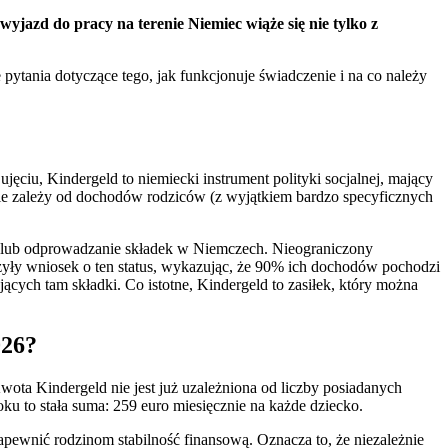
jazd do pracy na terenie Niemiec wiąże się nie tylko z
pytania dotyczące tego, jak funkcjonuje świadczenie i na co należy
ujęciu, Kindergeld to niemiecki instrument polityki socjalnej, mający
nie zależy od dochodów rodziców (z wyjątkiem bardzo specyficznych
 lub odprowadzanie składek w Niemczech. Nieograniczony
yły wniosek o ten status, wykazując, że 90% ich dochodów pochodzi
ących tam składki. Co istotne, Kindergeld to zasiłek, który można
026?
wota Kindergeld nie jest już uzależniona od liczby posiadanych
roku to stała suma: 259 euro miesięcznie na każde dziecko.
pewnić rodzinom stabilność finansową. Oznacza to, że niezależnie