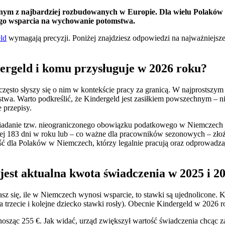
dnym z najbardziej rozbudowanych w Europie. Dla wielu Polaków wy
ego wsparcia na wychowanie potomstwa.
ld
wymagają precyzji. Poniżej znajdziesz odpowiedzi na najważniejsze 
dergeld i komu przysługuje w 2026 roku?
często słyszy się o nim w kontekście pracy za granicą. W najprostszym 
stwa. Warto podkreślić, że Kindergeld jest zasiłkiem powszechnym – 
 przepisy.
siadanie tzw. nieograniczonego obowiązku podatkowego w Niemczech
j 183 dni w roku lub – co ważne dla pracowników sezonowych – złoż
ść dla Polaków w Niemczech, którzy legalnie pracują oraz odprowadzaj
jest aktualna kwota świadczenia w 2025 i 2
z się, ile w Niemczech wynosi wsparcie, to stawki są ujednolicone. K
na trzecie i kolejne dziecko stawki rosły). Obecnie Kindergeld w 2026 
sząc 255 €. Jak widać, urząd zwiększył wartość świadczenia chcąc za