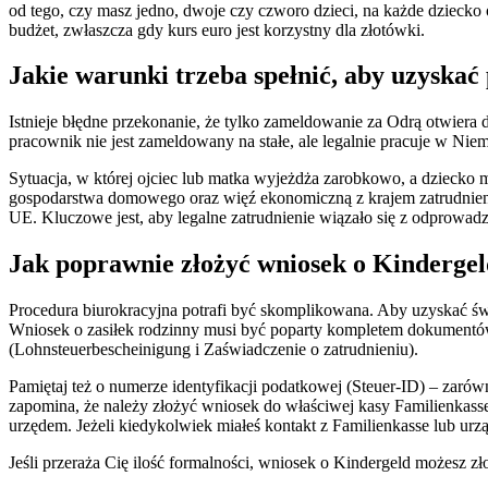
od tego, czy masz jedno, dwoje czy czworo dzieci, na każde dziecko
budżet, zwłaszcza gdy kurs euro jest korzystny dla złotówki.
Jakie warunki trzeba spełnić, aby uzysk
Istnieje błędne przekonanie, że tylko zameldowanie za Odrą otwiera
pracownik nie jest zameldowany na stałe, ale legalnie pracuje w Niem
Sytuacja, w której ojciec lub matka wyjeżdża zarobkowo, a dziecko
gospodarstwa domowego oraz więź ekonomiczną z krajem zatrudnieni
UE. Kluczowe jest, aby legalne zatrudnienie wiązało się z odprowadz
Jak poprawnie złożyć wniosek o Kinderge
Procedura biurokracyjna potrafi być skomplikowana. Aby uzyskać ś
Wniosek o zasiłek rodzinny musi być poparty kompletem dokumentów, t
(Lohnsteuerbescheinigung i Zaświadczenie o zatrudnieniu).
Pamiętaj też o numerze identyfikacji podatkowej (Steuer-ID) – zaró
zapomina, że należy złożyć wniosek do właściwej kasy Familienkas
urzędem. Jeżeli kiedykolwiek miałeś kontakt z Familienkasse lub ur
Jeśli przeraża Cię ilość formalności, wniosek o Kindergeld możesz 