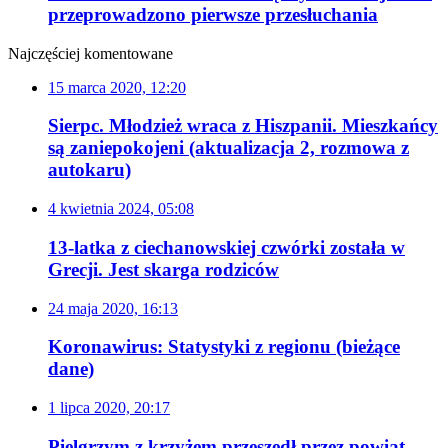
przeprowadzono pierwsze przesłuchania
Najczęściej komentowane
15 marca 2020, 12:20
Sierpc. Młodzież wraca z Hiszpanii. Mieszkańcy
są zaniepokojeni (aktualizacja 2, rozmowa z
autokaru)
4 kwietnia 2024, 05:08
13-latka z ciechanowskiej czwórki została w
Grecji. Jest skarga rodziców
24 maja 2020, 16:13
Koronawirus: Statystyki z regionu (bieżące
dane)
1 lipca 2020, 20:17
Pielgrzym z krzyżem przeszedł przez powiat