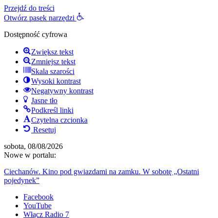
Przejdź do treści
Otwórz pasek narzędzi
Dostępność cyfrowa
Zwiększ tekst
Zmniejsz tekst
Skala szarości
Wysoki kontrast
Negatywny kontrast
Jasne tło
Podkreśl linki
Czytelna czcionka
Resetuj
sobota, 08/08/2026
Nowe w portalu:
Ciechanów. Kino pod gwiazdami na zamku. W sobotę „Ostatni
pojedynek”
Facebook
YouTube
Włącz Radio 7