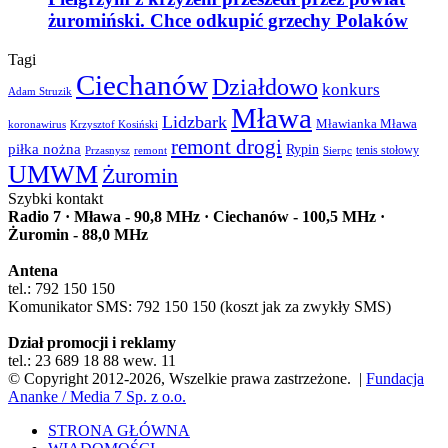
żuromiński. Chce odkupić grzechy Polaków
Tagi
Ciechanów
Działdowo
konkurs
Adam Struzik
Mława
Lidzbark
Mławianka Mława
koronawirus
Krzysztof Kosiński
remont drogi
piłka nożna
Rypin
Przasnysz
Sierpc
tenis stołowy
remont
UMWM
Żuromin
Szybki kontakt
Radio 7 · Mława - 90,8 MHz · Ciechanów - 100,5 MHz ·
Żuromin - 88,0 MHz
Antena
tel.: 792 150 150
Komunikator SMS: 792 150 150 (koszt jak za zwykły SMS)
Dział promocji i reklamy
tel.: 23 689 18 88 wew. 11
© Copyright 2012-2026, Wszelkie prawa zastrzeżone. |
Fundacja
Ananke / Media 7 Sp. z o.o.
STRONA GŁÓWNA