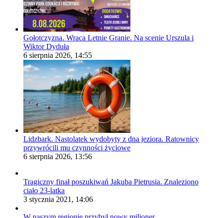
Gołotczyzna. Wraca Letnie Granie. Na scenie Urszula i
Wiktor Dyduła
6 sierpnia 2026, 14:55
Lidzbark. Nastolatek wydobyty z dna jeziora. Ratownicy
przywrócili mu czynności życiowe
6 sierpnia 2026, 13:56
Tragiczny finał poszukiwań Jakuba Pietrusia. Znaleziono
ciało 23-latka
3 stycznia 2021, 14:06
W naszym regionie przybył nowy milioner