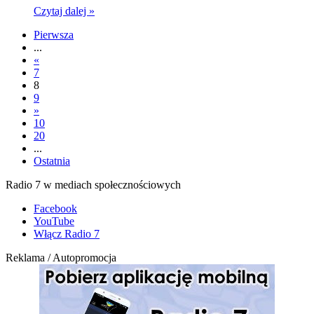
Czytaj dalej »
Pierwsza
...
«
7
8
9
»
10
20
...
Ostatnia
Radio 7 w mediach społecznościowych
Facebook
YouTube
Włącz Radio 7
Reklama / Autopromocja