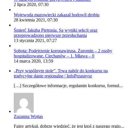
2 lipca 2020, 07:30
Wojewoda mazowiecki zakazał hodowli drobiu
28 kwietnia 2021, 07:30
Śmierć Jakuba Pietrusia. Są wyniki sekcji oraz
przeprowadzono pierwsze przesłuchania
13 stycznia 2021, 07:27
Sobota: Podejrzenie koronawirusa. Żuromin – 2 osoby
hospitalizowane. Ciechanów – 1. Mława – 0
14 marca 2020, 13:59
„Przy wspólnym stole”. Trwa nabór do konkursu na
tradycyjne danie regionalne | InfoPrzasnysz
[…] Szczegółowe informacje, regulamin konkursu, formul...
Zuzanna Wojtas
Fajny artykuł, dobrze wiedzieć, że jest ktoś z naszego regio...