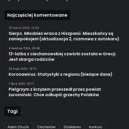
Najczęściej komentowane
15 marca 2020, 12:20
Sierpc. Młodzież wraca z Hiszpanii. Mieszkańcy są
zaniepokojeni (aktualizacja 2, rozmowa z autokaru)
4 kwietnia 2024, 05:08
13-latka z ciechanowskiej czwórki została w Grecji.
Jest skarga rodziców
24 maja 2020, 16:13
Koronawirus: Statystyki z regionu (bieżące dane)
1 lipca 2020, 20:17
Pielgrzym z krzyżem przeszedł przez powiat
żuromiński. Chce odkupić grzechy Polaków
Tagi
Adam Struzik
Ciechanów
Działdowo
konkurs