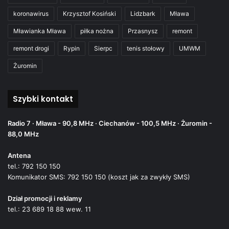
koronawirus
Krzysztof Kosiński
Lidzbark
Mława
Mławianka Mława
piłka nożna
Przasnysz
remont
remont drogi
Rypin
Sierpc
tenis stołowy
UMWM
Żuromin
Szybki kontakt
Radio 7 · Mława - 90,8 MHz · Ciechanów - 100,5 MHz · Żuromin -
88,0 MHz
Antena
tel.: 792 150 150
Komunikator SMS: 792 150 150 (koszt jak za zwykły SMS)
Dział promocji i reklamy
tel.: 23 689 18 88 wew. 11