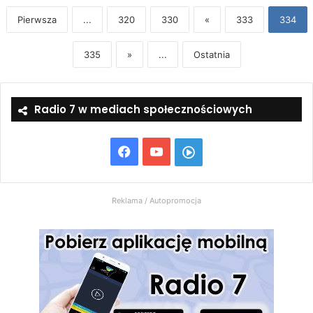
Pierwsza
...
320
330
«
333
334
335
»
...
Ostatnia
Radio 7 w mediach społecznościowych
Facebook
YouTube
Włącz
Radio
Reklama / Autopromocja
7