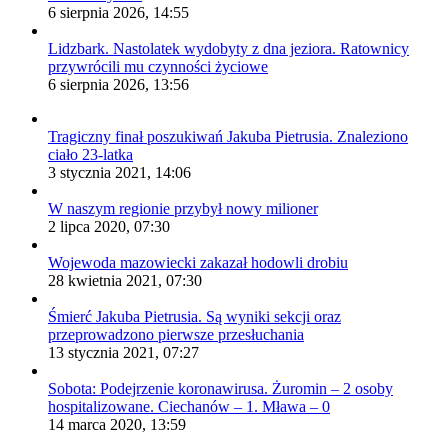
6 sierpnia 2026, 14:55
Lidzbark. Nastolatek wydobyty z dna jeziora. Ratownicy
przywrócili mu czynności życiowe
6 sierpnia 2026, 13:56
Tragiczny finał poszukiwań Jakuba Pietrusia. Znaleziono
ciało 23-latka
3 stycznia 2021, 14:06
W naszym regionie przybył nowy milioner
2 lipca 2020, 07:30
Wojewoda mazowiecki zakazał hodowli drobiu
28 kwietnia 2021, 07:30
Śmierć Jakuba Pietrusia. Są wyniki sekcji oraz
przeprowadzono pierwsze przesłuchania
13 stycznia 2021, 07:27
Sobota: Podejrzenie koronawirusa. Żuromin – 2 osoby
hospitalizowane. Ciechanów – 1. Mława – 0
14 marca 2020, 13:59