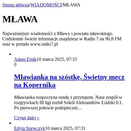
Strona główna
/
WIADOMOŚCI
/
MŁAWA
MŁAWA
Najważniejsze wiadomości z Mławy i powiatu mławskiego.
Codziennie świeże informacje znajdziesz w Radiu 7 na 90,8 FM
oraz w portalu www.radio7.pl
Adam Ejnik
10 marca 2025, 07:33
0
Mławianka na szóstkę. Świetny mecz
na Kopernika
Mławianka rozpoczyna rundę z przytupem. Nasz zespół w
rozgrywkach III ligi rozbił Sokół Aleksandrów Łódzki 6:1.
Po pierwszej połowie podopieczni…
Czytaj dalej »
Edyta Szewczyk
10 marca 2025, 07:31