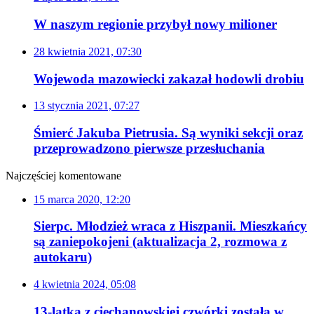
W naszym regionie przybył nowy milioner
28 kwietnia 2021, 07:30
Wojewoda mazowiecki zakazał hodowli drobiu
13 stycznia 2021, 07:27
Śmierć Jakuba Pietrusia. Są wyniki sekcji oraz
przeprowadzono pierwsze przesłuchania
Najczęściej komentowane
15 marca 2020, 12:20
Sierpc. Młodzież wraca z Hiszpanii. Mieszkańcy
są zaniepokojeni (aktualizacja 2, rozmowa z
autokaru)
4 kwietnia 2024, 05:08
13-latka z ciechanowskiej czwórki została w