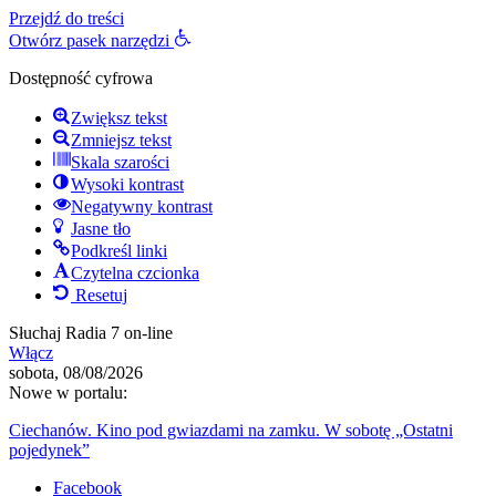
Przejdź do treści
Otwórz pasek narzędzi
Dostępność cyfrowa
Zwiększ tekst
Zmniejsz tekst
Skala szarości
Wysoki kontrast
Negatywny kontrast
Jasne tło
Podkreśl linki
Czytelna czcionka
Resetuj
Słuchaj Radia 7 on-line
Włącz
sobota, 08/08/2026
Nowe w portalu:
Ciechanów. Kino pod gwiazdami na zamku. W sobotę „Ostatni
pojedynek”
Facebook