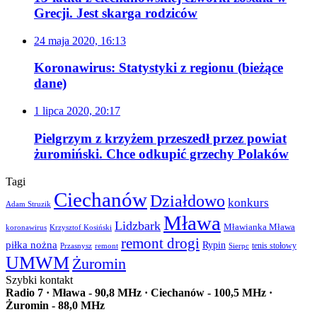
Grecji. Jest skarga rodziców
24 maja 2020, 16:13
Koronawirus: Statystyki z regionu (bieżące
dane)
1 lipca 2020, 20:17
Pielgrzym z krzyżem przeszedł przez powiat
żuromiński. Chce odkupić grzechy Polaków
Tagi
Ciechanów
Działdowo
konkurs
Adam Struzik
Mława
Lidzbark
Mławianka Mława
koronawirus
Krzysztof Kosiński
remont drogi
piłka nożna
Rypin
Przasnysz
Sierpc
tenis stołowy
remont
UMWM
Żuromin
Szybki kontakt
Radio 7 · Mława - 90,8 MHz · Ciechanów - 100,5 MHz ·
Żuromin - 88,0 MHz