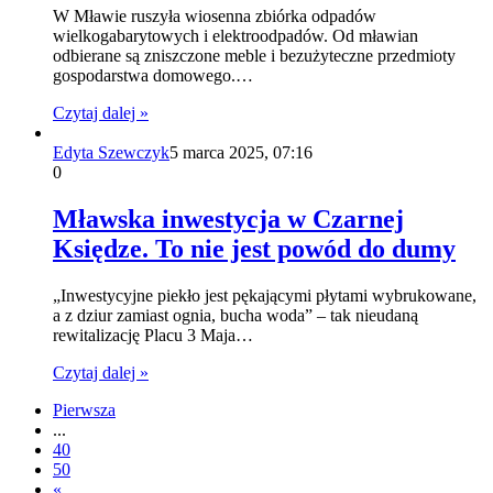
W Mławie ruszyła wiosenna zbiórka odpadów
wielkogabarytowych i elektroodpadów. Od mławian
odbierane są zniszczone meble i bezużyteczne przedmioty
gospodarstwa domowego.…
Czytaj dalej »
Edyta Szewczyk
5 marca 2025, 07:16
0
Mławska inwestycja w Czarnej
Księdze. To nie jest powód do dumy
„Inwestycyjne piekło jest pękającymi płytami wybrukowane,
a z dziur zamiast ognia, bucha woda” – tak nieudaną
rewitalizację Placu 3 Maja…
Czytaj dalej »
Pierwsza
...
40
50
«