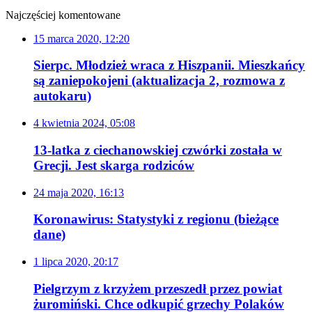
Najczęściej komentowane
15 marca 2020, 12:20
Sierpc. Młodzież wraca z Hiszpanii. Mieszkańcy
są zaniepokojeni (aktualizacja 2, rozmowa z
autokaru)
4 kwietnia 2024, 05:08
13-latka z ciechanowskiej czwórki została w
Grecji. Jest skarga rodziców
24 maja 2020, 16:13
Koronawirus: Statystyki z regionu (bieżące
dane)
1 lipca 2020, 20:17
Pielgrzym z krzyżem przeszedł przez powiat
żuromiński. Chce odkupić grzechy Polaków