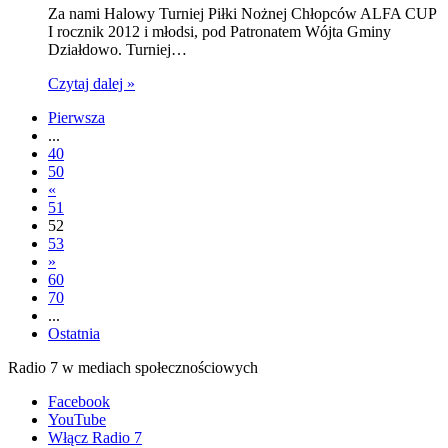
Za nami Halowy Turniej Piłki Nożnej Chłopców ALFA CUP
I rocznik 2012 i młodsi, pod Patronatem Wójta Gminy
Działdowo. Turniej…
Czytaj dalej »
Pierwsza
...
40
50
«
51
52
53
»
60
70
...
Ostatnia
Radio 7 w mediach społecznościowych
Facebook
YouTube
Włącz Radio 7