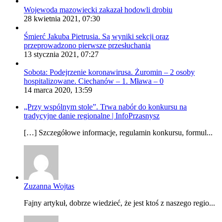
Wojewoda mazowiecki zakazał hodowli drobiu
28 kwietnia 2021, 07:30
Śmierć Jakuba Pietrusia. Są wyniki sekcji oraz
przeprowadzono pierwsze przesłuchania
13 stycznia 2021, 07:27
Sobota: Podejrzenie koronawirusa. Żuromin – 2 osoby
hospitalizowane. Ciechanów – 1. Mława – 0
14 marca 2020, 13:59
„Przy wspólnym stole”. Trwa nabór do konkursu na
tradycyjne danie regionalne | InfoPrzasnysz
[…] Szczegółowe informacje, regulamin konkursu, formul...
Zuzanna Wojtas
Fajny artykuł, dobrze wiedzieć, że jest ktoś z naszego regio...