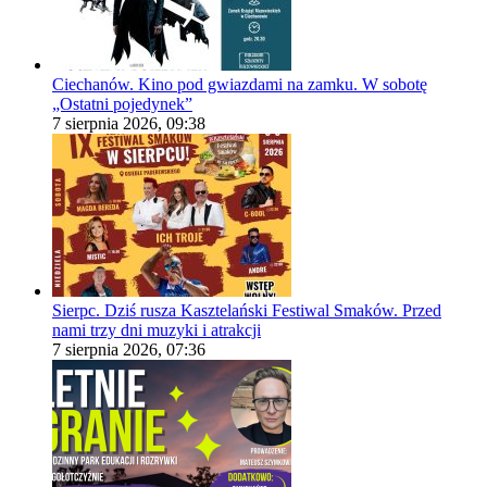
Ciechanów. Kino pod gwiazdami na zamku. W sobotę
„Ostatni pojedynek”
7 sierpnia 2026, 09:38
Sierpc. Dziś rusza Kasztelański Festiwal Smaków. Przed
nami trzy dni muzyki i atrakcji
7 sierpnia 2026, 07:36