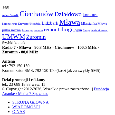
Tagi
Ciechanów
Działdowo
konkurs
Adam Struzik
Mława
Lidzbark
Mławianka Mława
koronawirus
Krzysztof Kosiński
remont drogi
piłka nożna
Rypin
Przasnysz
Sierpc
tenis stołowy
remont
UMWM
Żuromin
Szybki kontakt
Radio 7 · Mława - 90,8 MHz · Ciechanów - 100,5 MHz ·
Żuromin - 88,0 MHz
Antena
tel.: 792 150 150
Komunikator SMS: 792 150 150 (koszt jak za zwykły SMS)
Dział promocji i reklamy
tel.: 23 689 18 88 wew. 11
© Copyright 2012-2026, Wszelkie prawa zastrzeżone. |
Fundacja
Ananke / Media 7 Sp. z o.o.
STRONA GŁÓWNA
WIADOMOŚCI
O NAS