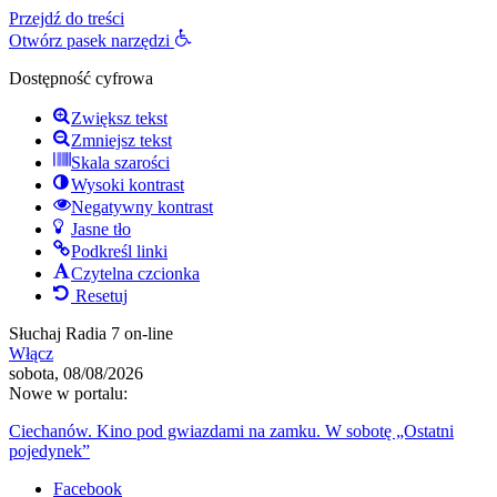
Przejdź do treści
Otwórz pasek narzędzi
Dostępność cyfrowa
Zwiększ tekst
Zmniejsz tekst
Skala szarości
Wysoki kontrast
Negatywny kontrast
Jasne tło
Podkreśl linki
Czytelna czcionka
Resetuj
Słuchaj Radia 7 on-line
Włącz
sobota, 08/08/2026
Nowe w portalu:
Ciechanów. Kino pod gwiazdami na zamku. W sobotę „Ostatni
pojedynek”
Facebook