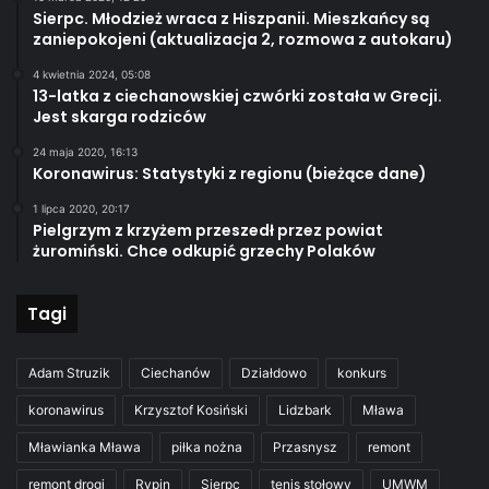
Sierpc. Młodzież wraca z Hiszpanii. Mieszkańcy są
zaniepokojeni (aktualizacja 2, rozmowa z autokaru)
4 kwietnia 2024, 05:08
13-latka z ciechanowskiej czwórki została w Grecji.
Jest skarga rodziców
24 maja 2020, 16:13
Koronawirus: Statystyki z regionu (bieżące dane)
1 lipca 2020, 20:17
Pielgrzym z krzyżem przeszedł przez powiat
żuromiński. Chce odkupić grzechy Polaków
Tagi
Adam Struzik
Ciechanów
Działdowo
konkurs
koronawirus
Krzysztof Kosiński
Lidzbark
Mława
Mławianka Mława
piłka nożna
Przasnysz
remont
remont drogi
Rypin
Sierpc
tenis stołowy
UMWM