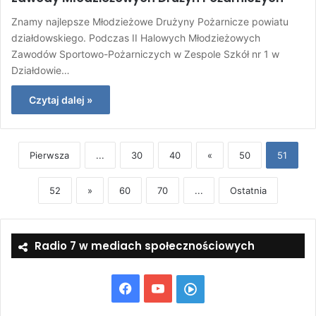
Znamy najlepsze Młodzieżowe Drużyny Pożarnicze powiatu
działdowskiego. Podczas II Halowych Młodzieżowych
Zawodów Sportowo-Pożarniczych w Zespole Szkół nr 1 w
Działdowie…
Czytaj dalej »
Pierwsza
...
30
40
«
50
51
52
»
60
70
...
Ostatnia
Radio 7 w mediach społecznościowych
Facebook
YouTube
Włącz