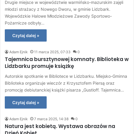
Drugie miejsce w województwie warmińsko-mazurskim zajęli
młodzi strażacy z Nowego Dworu, w gminie Lidzbark.
Wojewódzkie Halowe Młodzieżowe Zawody Sportowo-
Pożarnicze odbyły…
Czytaj dalej »
Adam Ejnik
11 marca 2025, 07:33
0
Tajemnica bursztynowej komnaty. Biblioteka w
Lidzbarku promuje książkę
Autorskie spotkanie w Bibliotece w Lidzbarku. Miejsko-Gminna
Biblioteka organizuje wieczór z Krzysztofem Piersą oraz
promocję debiutanckiej książki pisarza „Gustloff. Tajemnica…
Czytaj dalej »
Adam Ejnik
7 marca 2025, 14:38
0
Natura jest kobietą. Wystawa obrazów na
Dzień Kobiet