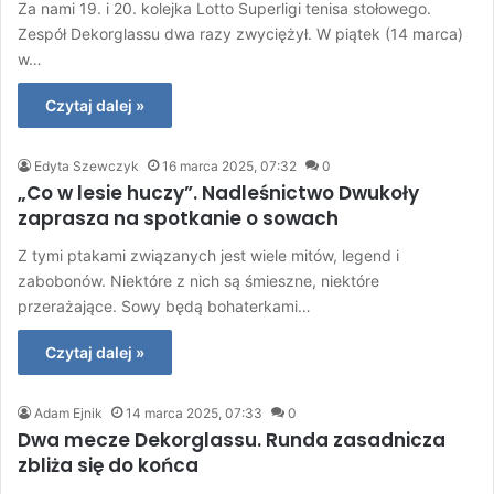
Za nami 19. i 20. kolejka Lotto Superligi tenisa stołowego.
Zespół Dekorglassu dwa razy zwyciężył. W piątek (14 marca)
w…
Czytaj dalej »
Edyta Szewczyk
16 marca 2025, 07:32
0
„Co w lesie huczy”. Nadleśnictwo Dwukoły
zaprasza na spotkanie o sowach
Z tymi ptakami związanych jest wiele mitów, legend i
zabobonów. Niektóre z nich są śmieszne, niektóre
przerażające. Sowy będą bohaterkami…
Czytaj dalej »
Adam Ejnik
14 marca 2025, 07:33
0
Dwa mecze Dekorglassu. Runda zasadnicza
zbliża się do końca