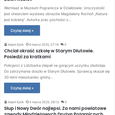
Wernisaż w Muzeum Pogranicza w Działdowie. Uroczystość
jest otwarciem wystawy obrazów Magdaleny Rochoń „Natura
jest kobietą”. Autorka prac pochodzi z…
Czytaj dalej »
Adam Ejnik
6 marca 2025, 07:19
0
Chciał okraść szkołę w Starym Dłutowie.
Posiedzi za kratkami
Policjanci z Lidzbarka złapali na gorącym uczynku złodzieja.
Do zatrzymania doszło w Starym Dłutowie. Sprawcą okazał się
30-letni mieszkaniec gminy…
Czytaj dalej »
Adam Ejnik
4 marca 2025, 08:13
0
Słup i Nowy Dwór najlepsi. Za nami powiatowe
zawody Młodzieżowych Drużyn Pożarniczych